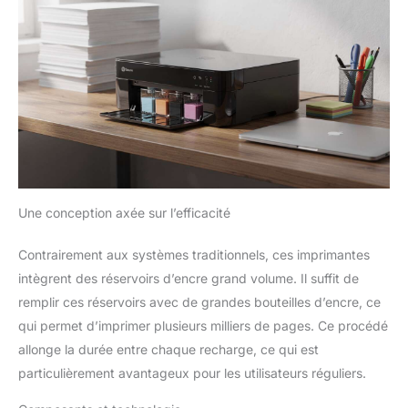
(1vu27ae) ainsi qu’avec les têtes d’impression originales hp
6za17ae (noire) et 6za18ae (tricolore) Dotée d'un système de
sécurité dynamique, qui pourrait être périodiquement mis à
jour par le firmware, elle est conçue pour une utilisation avec
des cartouches utilisant une puce HP originale ; les cartouches
utilisant une puce non HP pourraient ne pas fonctionner ou
cesser de fonctionner
Une conception axée sur l’efficacité
Contrairement aux systèmes traditionnels, ces imprimantes
intègrent des réservoirs d’encre grand volume. Il suffit de
remplir ces réservoirs avec de grandes bouteilles d’encre, ce
qui permet d’imprimer plusieurs milliers de pages. Ce procédé
allonge la durée entre chaque recharge, ce qui est
particulièrement avantageux pour les utilisateurs réguliers.