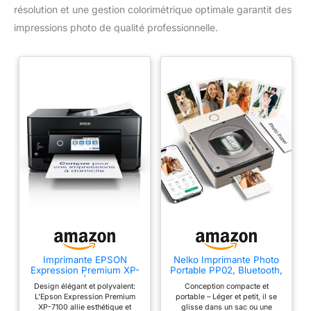
garantir que les normes de
résolution et une gestion colorimétrique optimale garantit des
qualité les plus élevées sont
respectées avant la livraison,
impressions photo de qualité professionnelle.
afin de fournir les couleurs les
plus puissantes, de haute
qualité, stables, durables et
éclatantes sur le marché
aujourd'hui [Articles inclus] 1
encre de sublimation noire de
127 ml ; 1 encre de sublimation
cyan de 70 ml ; 1 encre de
sublimation magenta de 70 ml ;
1 encre de sublimation jaune de
70 ml. C'est un produit que
vous allez adorer dès que vous
le recevrez.
Imprimante EPSON
Nelko Imprimante Photo
Expression Premium XP-
Portable PP02, Bluetooth,
7100 3-en-1 | Impression,
Résolution 600 DPI,
Design élégant et polyvalent:
Conception compacte et
Numérisation, Copie
Édition Via App, Ivoire
L'Epson Expression Premium
portable – Léger et petit, il se
recto-verso - A4, 5
XP-7100 allie esthétique et
glisse dans un sac ou une