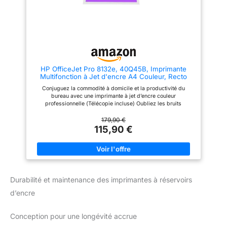
d'encres Epson Pineapple 604
cartouches HP livrées chez
garantit des impressions
vous sans avoir à y penser,
fiables et claires à un coût
avant de tomber à court d’encre.
minimal. Combinant des encres
En plus, Instant Ink est
noires à pigments et des encres
modulable et sans engagement
couleur à colorants, il réduit les
L’imprimante HP OfficeJet Pro
coûts d'impression. Flexible et
8122e 405U3B est compatible
efficace: Économisez de
avec les cartouches originales :
l'argent, de l'espace et du
HP 924 Noir, Cyan, Jaune et
HP OfficeJet Pro 8132e, 40Q45B, Imprimante
temps avec cette imprimante
Magenta Dotée d'un système de
Multifonction à Jet d'encre A4 Couleur, Recto
compacte tout-en-un. La XP-
sécurité dynamique, qui
Verso Automatique, 20 ppm, Wi-FI, 3 Mois de
2200 est parfaite pour ceux qui
pourrait être périodiquement
Conjuguez la commodité à domicile et la productivité du
Forfait Instant Ink Gratuit, Grise
recherchent une solution
mis à jour par le firmware, elle
bureau avec une imprimante à jet d’encre couleur
économique, moderne et
est conçue pour une utilisation
professionnelle (Télécopie incluse) Oubliez les bruits
intuitive produisant des
avec des cartouches utilisant
d’impression grâce au mode silencieux, optimal pour la
impressions claires et
une puce HP originale ; les
concentration et la productivité. Vitesse d'impression jusqu'à
179,90 €
éclatantes. Profitez de
cartouches utilisant une puce
20 ppm (noir) et 10 ppm (couleur) Eligible Instant Ink : Le forfait
115,90 €
l'impression mobile avec le Wi-
non HP pourraient ne pas
d’impression qui vous fait économiser sur l’encre. Vos
Fi et les applications Epson
fonctionner ou cesser de
cartouches HP livrées chez vous sans avoir à y penser, avant
compatibles.
fonctionner
de tomber à court d’encre. En plus, Instant Ink est modulable et
sans engagement Boostez votre productivité avec HP Smart
App : Imprimez, numérisez, copiez ou télécopiez directement
depuis votre smartphone avec l’application d’impression la
Durabilité et maintenance des imprimantes à réservoirs
plus simple à utiliser Connectivité : Wifi, Ethernet, Fax, USB
2.0, AirPrint L’imprimante HP OfficeJet Pro 8132e 40Q45B est
d’encre
compatible avec les cartouches originales : HP 924 Noir, Cyan,
Jaune et Magenta Dotée d'un système de sécurité dynamique,
qui pourrait être périodiquement mis à jour par le firmware, elle
Conception pour une longévité accrue
est conçue pour une utilisation avec des cartouches utilisant
une puce HP originale ; les cartouches utilisant une puce non