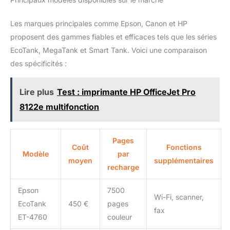
vives et naturelles, 100% compatibles. 【Usine de qualité
ISO】 Nos cartouches d'encre sont fabriquées dans une usine
Les marques principales comme Epson, Canon et HP
certifiée ISO 9001, ISO 14001, CE et ROHS. Nous sommes
spécialisés dans la fabrication de cartouches d'encre
proposent des gammes fiables et efficaces tels que les séries
compatibles avec plus de 20 ans d'expérience. Garantie de 2
ans, vous pouvez acheter en toute confiance.
EcoTank, MegaTank et Smart Tank. Voici une comparaison
des spécificités :
Lire plus
Test : imprimante HP OfficeJet Pro
8122e multifonction
Pages
Coût
Fonctions
Modèle
par
moyen
supplémentaires
recharge
Epson
7500
Wi-Fi, scanner,
EcoTank
450 €
pages
fax
ET-4760
couleur