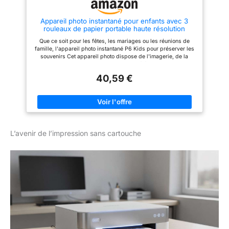
mémoire. Le panneau de
commande motorisé et le bac
Appareil photo instantané pour enfants avec 3
de sortie facilitent l'impression,
rouleaux de papier portable haute résolution
y compris sur CD et DVD.
Impression thermique Imprimante photo portable
Impression rentable: Avec une
Que ce soit pour les fêtes, les mariages ou les réunions de
résolution d'impression élevée
famille, l'appareil photo instantané P6 Kids pour préserver les
de 5 760 x 1 440 DPI, la XP-
souvenirs Cet appareil photo dispose de l'imagerie, de la
7100 produit des impressions
technologie d'impression et d'une variété de cadres pour
de qualité professionnelle.
améliorer vos photos Offrez des souvenirs instantanés avec la
Économisez du papier grâce à
40,59 €
caméra instantanée P6 Kids qui combine plaisir, créativité et
l'impression A4 recto-verso et
connectivité dans l'emballage Pour les adultes et les familles
profitez du double bac à papier
qui aiment documenter et partager leur quotidien et leur spécial
pour les documents A4 et le
Capture les moments spontanés de la vie avec l'appareil photo
papier photo.
instantané P6 Kids Instants, complet avec 3 rouleaux de papier
pour une satisfaction d'impression instantanée
L’avenir de l’impression sans cartouche