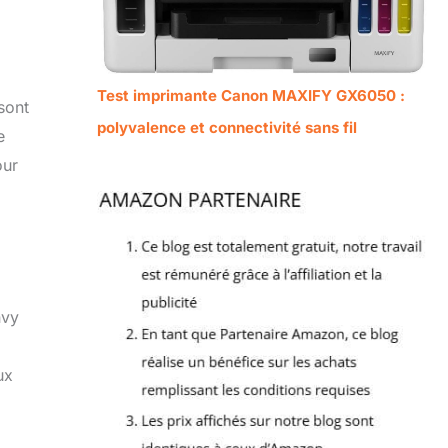
Test imprimante Canon MAXIFY GX6050 :
sont
polyvalence et connectivité sans fil
e
our
nvy
ux