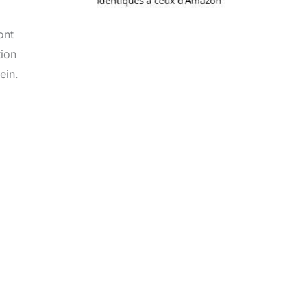
ont
tion
ein.