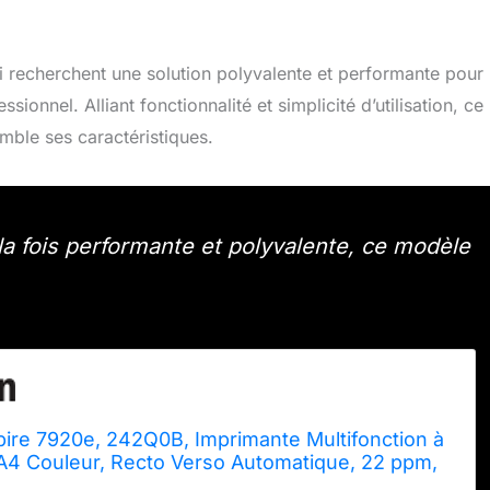
 recherchent une solution polyvalente et performante pour 
onnel. Alliant fonctionnalité et simplicité d’utilisation, ce
mble ses caractéristiques.
a fois performante et polyvalente, ce modèle
pire 7920e, 242Q0B, Imprimante Multifonction à
 A4 Couleur, Recto Verso Automatique, 22 ppm,
rt, 3 mois de forfait Instant Ink gratuit, Blanche