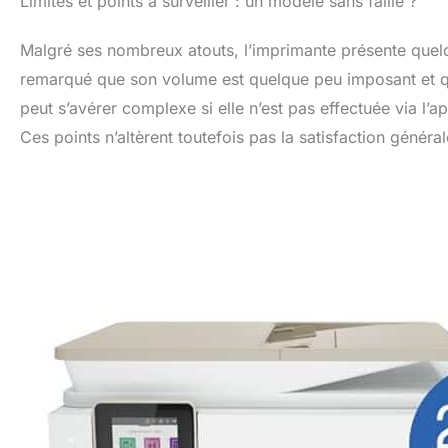
Limites et points à surveiller : un modèle sans faille ?
Malgré ses nombreux atouts, l’imprimante présente quelq
remarqué que son volume est quelque peu imposant et que l
peut s’avérer complexe si elle n’est pas effectuée via l’a
Ces points n’altèrent toutefois pas la satisfaction généra