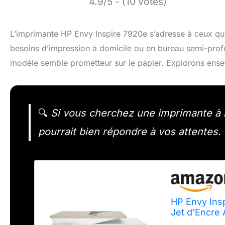
4.9/5 - (10 votes)
L’imprimante HP Envy Inspire 7920e s’adresse à ceux qui
besoins d’impression à domicile ou en bureau semi-professi
modèle semble prometteur sur le papier. Explorons ense
🔍
Si vous cherchez une imprimante à l
pourrait bien répondre à vos attentes.
HP Envy Ins
Jet d'Encre
Wi-Fi, HP Sma