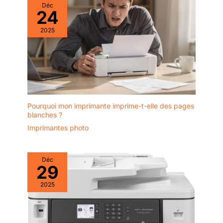
Déc
24
2025
Pourquoi mon imprimante imprime-t-elle des pages
blanches ?
Imprimantes photo
Déc
29
2025