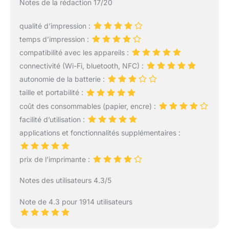
Notes de la rédaction 17/20
du smartphone, elle ne
désormais être aussi
prend donc pas beaucoup
nomades que vous.
qualité d’impression :
de place dans votre sac.
De plus, la mini imprimante
temps d’impression :
pèse 183 g. Pas besoin
compatibilité avec les appareils :
d'acheter un câble
connectivité (Wi-Fi, bluetooth, NFC) :
supplémentaire,
autonomie de la batterie :
l'imprimante photo utilise
la recharge Type-C. Une
taille et portabilité :
charge complète permet
coût des consommables (papier, encre) :
de réaliser 30 impressions.
facilité d’utilisation :
[Utilisation Facile via
applications et fonctionnalités supplémentaires :
Connexion Bluetooth]
L'imprimante photo se
connecte rapidement aux
prix de l’imprimante :
smartphones iOS ou
Android grâce au
Notes des utilisateurs 4.3/5
Bluetooth 5.0. Libérez-
vous de nombreuses
Note de 4.3 pour 1914 utilisateurs
connexions, des fils
désordonnés et