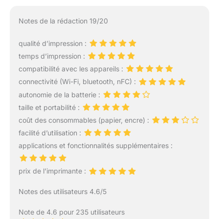
imprimante portable pour
photo compacte et
Notes de la rédaction 19/20
légère. SANS FIL : avec
Bluetooth 5.0, cette
qualité d’impression :
imprimante photo
temps d’impression :
portable sans fil garantit
une connexion facile à
compatibilité avec les appareils :
vos appareils, tout en
connectivité (Wi-Fi, bluetooth, nFC) :
offrant la praticité des
autonomie de la batterie :
caractéristiques d'une
taille et portabilité :
imprimante instantanée
pour smartphone.
coût des consommables (papier, encre) :
PERSONNALISEZ VOTRE
facilité d’utilisation :
MONDE : créez des
applications et fonctionnalités supplémentaires :
souvenirs personnalisés
avec cette mini
imprimante portable
prix de l’imprimante :
couleur, qu'il s'agisse de
tirages autocollants pour
Notes des utilisateurs 4.6/5
votre album de
scrapbooking ou de
Note de 4.6 pour 235 utilisateurs