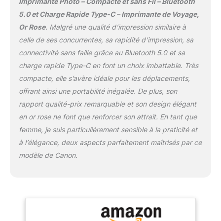
Imprimante Photo – Compacte et sans Fil – Bluetooth
Plus besoin d'encres ou
éclatantes à partager.
5.0 et Charge Rapide Type-C – Imprimante de Voyage,
de rubans de couleur, il
ÉCOLOGIQUE ET
suffit d'une imprimante
EFFICACE : dotée d’une
Or Rose
. Malgré une qualité d’impression similaire à
portable et de Zink papier
batterie intégrée avec
celle de ses concurrentes, sa rapidité d’impression, sa
photo pour obtenir des
recharge USB-C, cette
connectivité sans faille grâce au Bluetooth 5.0 et sa
photos de qualité. Des
imprimante de poche
charge rapide Type-C en font un choix imbattable. Très
cristaux de colorant sont
sans fil est toujours prête
ajoutés au papier à dos
à vous accompagner
compacte, elle s’avère idéale pour les déplacements,
collant de 2 x 3 pouces,
dans votre prochaine
offrant ainsi une portabilité inégalée. De plus, son
ceci permet de produire
aventure, prouvant que
rapport qualité-prix remarquable et son design élégant
des impressions détaillées
l’on peut être petit mais
en or rose ne font que renforcer son attrait. En tant que
à un prix raisonnable.
puissant. VOS PHOTOS,
Tenez vos précieux
À VOTRE MANIÈRE :
femme, je suis particulièrement sensible à la praticité et
souvenirs en main.
utilisez l'application
à l’élégance, deux aspects parfaitement maîtrisés par ce
[Personnalisez Images
Canon Mini Print avec
modèle de Canon.
avec APP] Liene Photo
cette imprimante pour
App offre une variété de
smartphone Canon. Des
fonctions telles que
impressions
l'ajustement de
autocollantes aux
l'amélioration/filtres/cadres
collages uniques, vos
et plus encore. Tonifiez
souvenirs peuvent