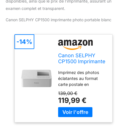
disponibles, ainsi que le prix de l’imprimante, assurant un
examen complet et transparent.
Canon SELPHY CP1500 imprimante photo portable blanc
-14%
Canon SELPHY
CP1500 Imprimante
Photo Mini
Imprimez des photos
Instantanée
éclatantes au format
Téléphone 100 Ans
carte postale en
seulement 41 secondes,
139,00 €
résistantes à l'eau, aux
119,99 €
rayures et aux
empreintes digitales et
pouvant durer jusqu'à
100 ans Cette petite et
élégante imprimante est