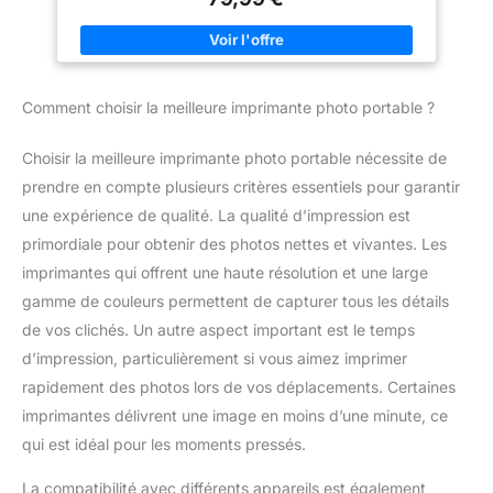
instantanément des photos impeccables. Chaque photo est
imprimée par un processus de plastification en couches de
ruban, ce qui la rend résistante aux traces de doigts et
résistante à l'eau pour garantir une qualité durable. Deux types
de photos : l'imprimante photo rétro KODAK Mini 2 prend en
charge les photos avec marge et les photos sans bordure.
Comment choisir la meilleure imprimante photo portable ?
Écrivez vos souvenirs en photos avec marge pour qu'ils restent
éternels. Imprimez des photos sans marge pour obtenir des
images plus grandes. L'application AR - Téléchargez
Choisir la meilleure imprimante photo portable nécessite de
l'application KODAK pour imprimante photo pour imprimer
n'importe où et n'importe quand. Vous pouvez utiliser les
prendre en compte plusieurs critères essentiels pour garantir
fonctions amusantes de la réalité augmentée et d'autres
fonctions décoratives telles que l'embellissement, les filtres,
une expérience de qualité. La qualité d’impression est
les cadres et plus encore.
primordiale pour obtenir des photos nettes et vivantes. Les
imprimantes qui offrent une haute résolution et une large
gamme de couleurs permettent de capturer tous les détails
de vos clichés. Un autre aspect important est le temps
d’impression, particulièrement si vous aimez imprimer
rapidement des photos lors de vos déplacements. Certaines
imprimantes délivrent une image en moins d’une minute, ce
qui est idéal pour les moments pressés.
La compatibilité avec différents appareils est également