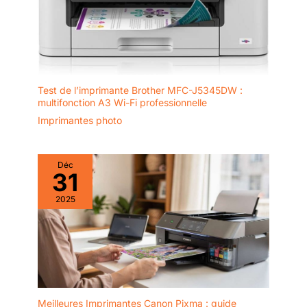
Test de l’imprimante Brother MFC-J5345DW :
multifonction A3 Wi-Fi professionnelle
Imprimantes photo
Déc
31
2025
Meilleures Imprimantes Canon Pixma : guide