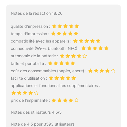
parfaite pour un usage
domestique avec ses
Notes de la rédaction 18/20
petites dimensions de
seulement 182,2 x 57,6 x
qualité d’impression :
133 mm Imprimante
temps d’impression :
portable dotée d'un
grand écran LCD de 8,9
compatibilité avec les appareils :
cm (3,5") pour une
connectivité (Wi-Fi, bluetooth, NFC) :
utilisation facile et d'un
autonomie de la batterie :
lecteur de cartes SD,
taille et portabilité :
SDHC et SDXC intégré
pour l'impression directe
coût des consommables (papier, encre) :
Imprimez sans fil depuis
facilité d’utilisation :
votre appareil intelligent
applications et fonctionnalités supplémentaires :
avec l'application
SELPHY Photo Layout et
connectez-vous via Wi-
prix de l’imprimante :
Fi à d'autres appareils
Notes des utilisateurs 4.5/5
intelligents, ordinateurs
et appareils photo, ou via
Note de 4.5 pour 3593 utilisateurs
USB-C pour les