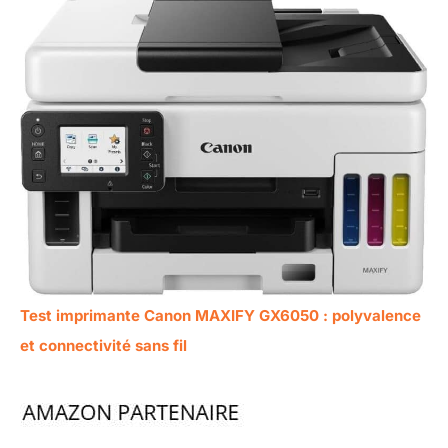
Test imprimante Canon MAXIFY GX6050 : polyvalence
et connectivité sans fil