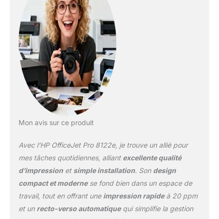
600 x 600 dpi, sur papier
ordinaire a4, a5, a6 avec
un grammage de 60 à
105 g/m², enveloppes,
papier photo il s’agit
d’une imprimante hp+ –
elle nécessite un compte
hp, une connexion
internet continue et
l’utilisation exclusive de
cartouches d’encre hp
originales pendant toute
Mon avis sur ce produit
la durée de vie de
l’imprimante pour
Avec l’HP OfficeJet Pro 8122e, je trouve un allié pour
fonctionner Connectivité
: Wifi, Ethernet, USB 2.0,
mes tâches quotidiennes, alliant
excellente qualité
AirPrint Eligible Instant
d’impression
et
simple installation
. Son
design
Ink : Le forfait
compact et moderne
se fond bien dans un espace de
d’impression qui vous
travail, tout en offrant une
impression rapide
à 20 ppm
fait économiser sur
l’encre. Vos cartouches
et un
recto-verso automatique
qui simplifie la gestion
HP livrées chez vous