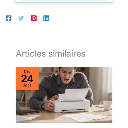
photos avec l'impression recto-verso automatique : cartes
d'anniversaire, faire-parts - c'est vous qui choisissez Eligible
Instant Ink : Le forfait d’impression qui vous fait économiser
sur l’encre. Vos cartouches HP livrées chez vous sans avoir à y
penser, avant de tomber à court d’encre. En plus, Instant Ink est
modulable et sans engagement Dotée d'un système de sécurité
dynamique, qui pourrait être périodiquement mis à jour par le
firmware, elle est conçue pour une utilisation avec des
cartouches utilisant une puce HP originale ; les cartouches
utilisant une puce non HP pourraient ne pas fonctionner ou
cesser de fonctionner
Articles similaires
Déc
24
2025