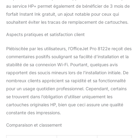
périodiquement mis à
au service HP+ permet également de bénéficier de 3 mois de
jour par le firmware, elle
forfait Instant Ink gratuit, un ajout notable pour ceux qui
est conçue pour une
utilisation avec des
souhaitent éviter les tracas de remplacement de cartouches.
cartouches utilisant une
puce HP originale ; les
Aspects pratiques et satisfaction client
cartouches utilisant une
puce non HP pourraient
Plébiscitée par les utilisateurs, l’OfficeJet Pro 8122e reçoit des
ne pas fonctionner ou
commentaires positifs soulignant sa facilité d’installation et la
cesser de fonctionner
stabilité de sa connexion Wi-Fi. Pourtant, quelques avis
rapportent des soucis mineurs lors de l’installation initiale. De
nombreux clients apprécient sa rapidité et sa fonctionnalité
pour un usage quotidien professionnel. Cependant, certains
se trouvent dans l’obligation d’utiliser uniquement les
cartouches originales HP, bien que ceci assure une qualité
constante des impressions.
Comparaison et classement