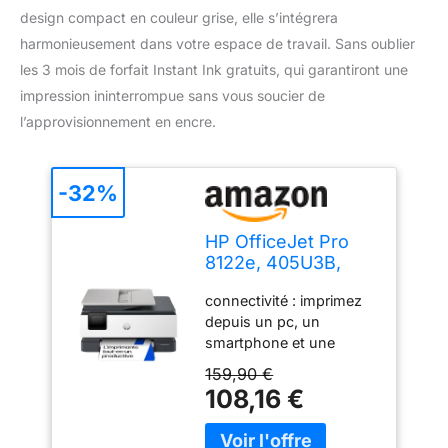
design compact en couleur grise, elle s’intégrera
harmonieusement dans votre espace de travail. Sans oublier
les 3 mois de forfait Instant Ink gratuits, qui garantiront une
impression ininterrompue sans vous soucier de
l’approvisionnement en encre.
-32%
HP OfficeJet Pro
8122e, 405U3B,
Imprimante
connectivité : imprimez
Multifonction à Jet
depuis un pc, un
d'encre A4 Couleur,
smartphone et une
Recto Verso
tablette avec l’application
Automatique, 20
159,90 €
hp smart qui se
ppm, Wi-FI, 3 Mois
108,16 €
connecte aux appareils
de Forfait Instant
via wireless dual band,
Ink Gratuit, Grise
wi-fi direct, airprint et