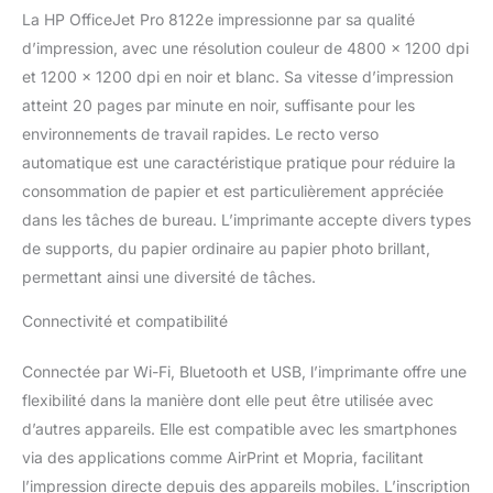
: Wifi, Ethernet, USB 2.0,
La HP OfficeJet Pro 8122e impressionne par sa qualité
AirPrint Eligible Instant
d’impression, avec une résolution couleur de 4800 x 1200 dpi
Ink : Le forfait
et 1200 x 1200 dpi en noir et blanc. Sa vitesse d’impression
d’impression qui vous
atteint 20 pages par minute en noir, suffisante pour les
fait économiser sur
l’encre. Vos cartouches
environnements de travail rapides. Le recto verso
HP livrées chez vous
automatique est une caractéristique pratique pour réduire la
sans avoir à y penser,
consommation de papier et est particulièrement appréciée
avant de tomber à court
dans les tâches de bureau. L’imprimante accepte divers types
d’encre. En plus, Instant
Ink est modulable et
de supports, du papier ordinaire au papier photo brillant,
sans engagement
permettant ainsi une diversité de tâches.
L’imprimante HP
OfficeJet Pro 8122e
Connectivité et compatibilité
405U3B est compatible
avec les cartouches
Connectée par Wi-Fi, Bluetooth et USB, l’imprimante offre une
originales : HP 924 Noir,
flexibilité dans la manière dont elle peut être utilisée avec
Cyan, Jaune et Magenta
d’autres appareils. Elle est compatible avec les smartphones
Dotée d'un système de
sécurité dynamique, qui
via des applications comme AirPrint et Mopria, facilitant
pourrait être
l’impression directe depuis des appareils mobiles. L’inscription