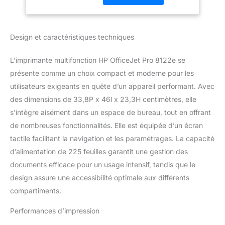
mopria ; câble usb non
inclus impression :
jusqu’à 20 ppm en noir
Design et caractéristiques techniques
et blanc, 10 ppm en
couleur, jet d’encre avec
L’imprimante multifonction HP OfficeJet Pro 8122e se
une résolution jusqu’à
présente comme un choix compact et moderne pour les
600 x 600 dpi, sur papier
ordinaire a4, a5, a6 avec
utilisateurs exigeants en quête d’un appareil performant. Avec
un grammage de 60 à
des dimensions de 33,8P x 46l x 23,3H centimètres, elle
105 g/m², enveloppes,
s’intègre aisément dans un espace de bureau, tout en offrant
papier photo il s’agit
de nombreuses fonctionnalités. Elle est équipée d’un écran
d’une imprimante hp+ –
elle nécessite un compte
tactile facilitant la navigation et les paramétrages. La capacité
hp, une connexion
d’alimentation de 225 feuilles garantit une gestion des
internet continue et
documents efficace pour un usage intensif, tandis que le
l’utilisation exclusive de
design assure une accessibilité optimale aux différents
cartouches d’encre hp
originales pendant toute
compartiments.
la durée de vie de
l’imprimante pour
Performances d’impression
fonctionner Connectivité