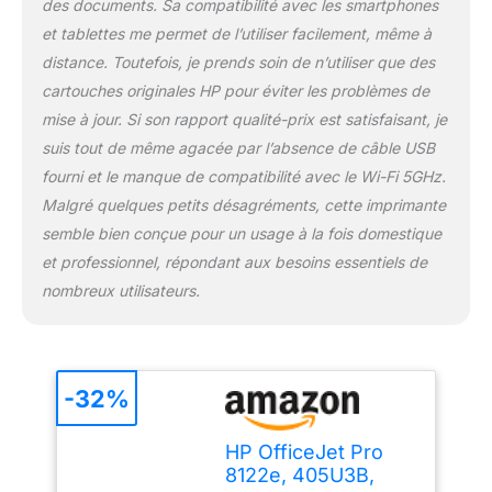
des documents. Sa compatibilité avec les smartphones
sans avoir à y penser,
et tablettes me permet de l’utiliser facilement, même à
avant de tomber à court
distance. Toutefois, je prends soin de n’utiliser que des
d’encre. En plus, Instant
Ink est modulable et
cartouches originales HP pour éviter les problèmes de
sans engagement
mise à jour. Si son rapport qualité-prix est satisfaisant, je
L’imprimante HP
suis tout de même agacée par l’absence de câble USB
OfficeJet Pro 8122e
fourni et le manque de compatibilité avec le Wi-Fi 5GHz.
405U3B est compatible
Malgré quelques petits désagréments, cette imprimante
avec les cartouches
originales : HP 924 Noir,
semble bien conçue pour un usage à la fois domestique
Cyan, Jaune et Magenta
et professionnel, répondant aux besoins essentiels de
Dotée d'un système de
nombreux utilisateurs.
sécurité dynamique, qui
pourrait être
périodiquement mis à
jour par le firmware, elle
est conçue pour une
-32%
utilisation avec des
cartouches utilisant une
HP OfficeJet Pro
puce HP originale ; les
8122e, 405U3B,
cartouches utilisant une