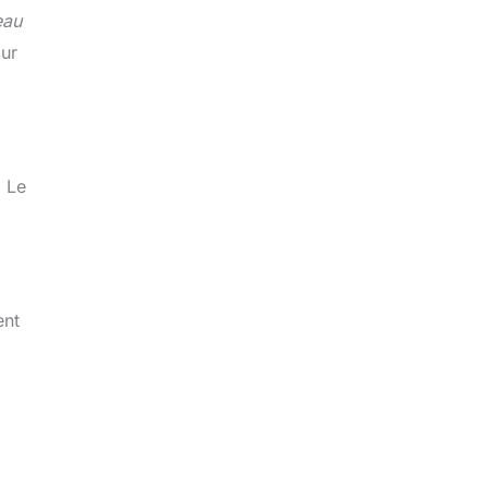
eau
ur
. Le
ent