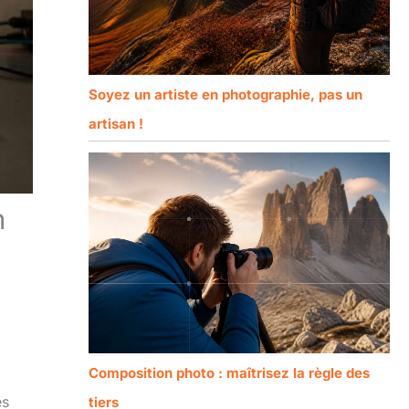
Soyez un artiste en photographie, pas un
artisan !
m
Composition photo : maîtrisez la règle des
és
tiers