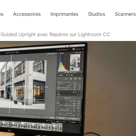
es
Accessoires
Imprimantes
Studios
Scanners
le Guided Upright avec Repères sur Lightroom CC