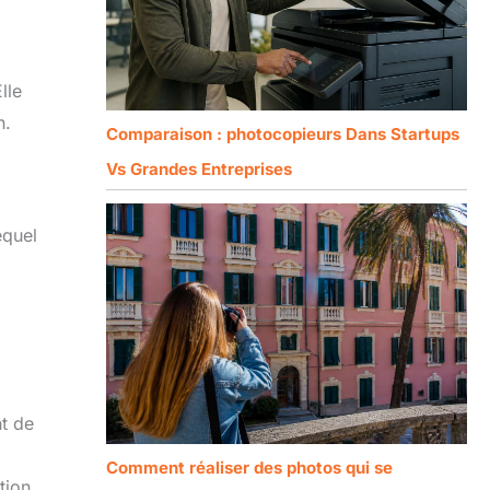
lle
n.
Comparaison : photocopieurs Dans Startups
Vs Grandes Entreprises
equel
nt de
Comment réaliser des photos qui se
tion.