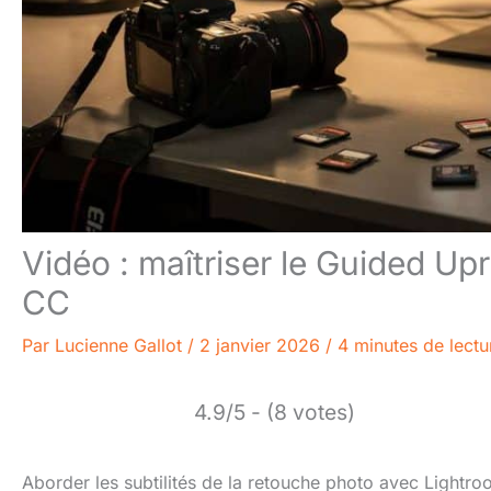
Vidéo : maîtriser le Guided Up
CC
Par
Lucienne Gallot
/
2 janvier 2026
/
4 minutes de lectu
4.9/5 - (8 votes)
Aborder les subtilités de la retouche photo avec Lightroo