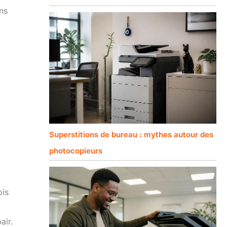
ns
Superstitions de bureau : mythes autour des
photocopieurs
ois
air.