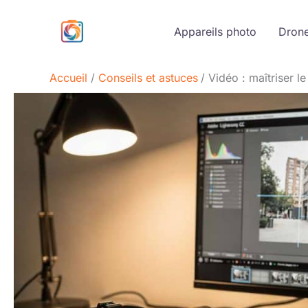
Aller
au
Appareils photo
Dron
contenu
Accueil
Conseils et astuces
Vidéo : maîtriser 