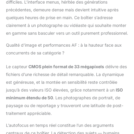
difficiles. L’interface menus, héritée des générations
tactile de 7,6 cm (3")
pour une experience
précédentes, demeure dense mais devient intuitive après
unique en photo
quelques heures de prise en main. Ce boîtier s’adresse
comme en vidéo Pour
clairement à un photographe ou vidéaste qui souhaite monter
les utilisateurs
en gamme sans basculer vers un outil purement professionnel.
expérimentés, l'Alpha 7
IV peut enregistrer en
Qualité d’image et performances AF : à la hauteur face aux
interne en 4K, 60p,
concurrents de sa catégorie ?
4:2:2 10 bits et intègre
les profils d'image S-
CINETONES-LOG 3
Le capteur
CMOS plein format de 33 mégapixels
délivre des
pour un rendu
fichiers d’une richesse de détail remarquable. La dynamique
cinématique et une
est généreuse, et la montée en sensibilité reste contrôlée
post production facilité
jusqu’à des valeurs ISO élevées, grâce notamment à un
ISO
L'Alpha 7 IV permet le
streaming en direct en
minimum étendu de 50
. Les photographes de portrait, de
Full HD 60p, sans carte
paysage ou de reportage y trouveront une latitude de post-
d'acquisition,
traitement appréciable.
directement via l'USB-
C, afin que vous
L’autofocus en temps réel constitue l’un des arguments
puissiez rester
centraux de ce boîtier. La détection des sujets — humains,