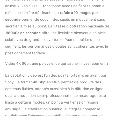
connecté avec votre
animaux, véhicules — fonctionne avec une fiabilité notable,
public Technologie de
pointe Sony :
même en lumière déclinante. La
rafale à 10 images par
choisissez parmi plus
seconde
permet de couvrir des sujets en mouvement sans
de 40 objectifs Sony
sacrifier la mise au point. La vitesse d’obturation maximale de
originaux plein format
1/8000e de seconde
offre une flexibilité bienvenue en plein
pour laisser libre cours
à votre créativité. Grâce
soleil avec de grandes ouvertures. Pour un boîtier de ce
à ces objectifs
segment, les performances globales sont cohérentes avec le
spécialement conçus
positionnement tarifaire.
pour les appareils
photo Sony, vous
Vidéo 4K 60p : une polyvalence qui justifie l’investissement ?
pouvez facilement
capturer des images
La captation vidéo est l’un des points forts mis en avant par
d'excellente qualité.
Sony. Le format
4K 60p
en MP4 permet de produire des
PARTAGEZ VOTRE
CONTENU AUTOUR DE
contenus fluides, adaptés aussi bien à la diffusion en ligne
VOUS Pour une
qu’à la production semi-professionnelle. Le recadrage reste
transmission stable
limité à certains modes, un point à vérifier selon l’usage
des images, vous
envisagé. La stabilisation numérique intégrée compense
pouvez facilement
vous connecter à votre
partiellement l’absence de stabilisation optique sur certains