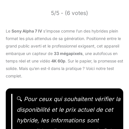
5/5 - (6 votes)
Le
Sony Alpha 7 IV
s’impose comme l’un des hybrides plein
format les plus attendus de sa génération. Positionné entre le
grand public averti et le professionnel exigeant, cet appareil
embarque un capteur de
33 mégapixels
, une autofocus en
temps réel et une vidéo
4K 60p
. Sur le papier, la promesse est
solide. Mais qu’en est-il dans la pratique ? Voici notre test
complet.
🔍
Pour ceux qui souhaitent vérifier la
disponibilité et le prix actuel de cet
hybride, les informations sont