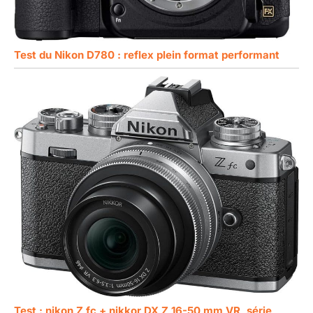
Test du Nikon D780 : reflex plein format performant
Test : nikon Z fc + nikkor DX Z 16-50 mm VR, série