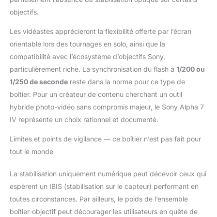
smartphone via
objectifs.
l'application Creators.
Pour les réunions en
Les vidéastes apprécieront la flexibilité offerte par l’écran
ligne et le streaming,
orientable lors des tournages en solo, ainsi que la
l'appareil photo peut
compatibilité avec l’écosystème d’objectifs Sony,
être converti en une
particulièrement riche. La synchronisation du flash à
1/200 ou
webcam 4K de haute
qualité. Connexion à
1/250 de seconde
reste dans la norme pour ce type de
l'iPhone : 1)
boîtier. Pour un créateur de contenu cherchant un outil
Téléchargez
hybride photo-vidéo sans compromis majeur, le Sony Alpha 7
l'application Sony
IV représente un choix rationnel et documenté.
Creators depuis l'App
Store. 2) Activez le
Limites et points de vigilance — ce boîtier n’est pas fait pour
Bluetooth et le WiFi sur
l'iPhone et l'appareil
tout le monde
photo. 3) Connectez
les appareils via
La stabilisation uniquement numérique peut décevoir ceux qui
l'application. > Vous
espèrent un IBIS (stabilisation sur le capteur) performant en
pouvez ensuite
toutes circonstances. Par ailleurs, le poids de l’ensemble
transférer directement
boîtier-objectif peut décourager les utilisateurs en quête de
des photos et des