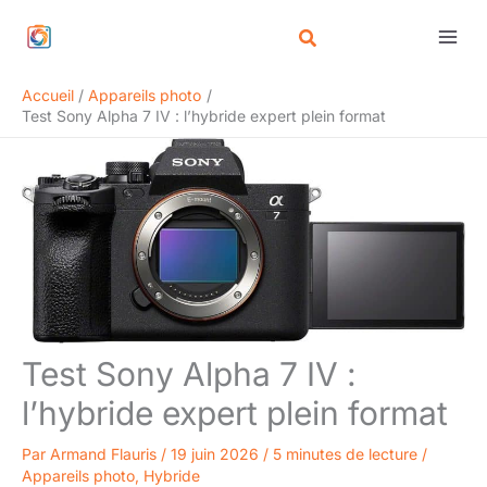
Aller
Rechercher
au
contenu
Accueil
Appareils photo
Test Sony Alpha 7 IV : l’hybride expert plein format
Test Sony Alpha 7 IV :
l’hybride expert plein format
Par
Armand Flauris
/
19 juin 2026
/
5 minutes de lecture
/
Appareils photo
,
Hybride