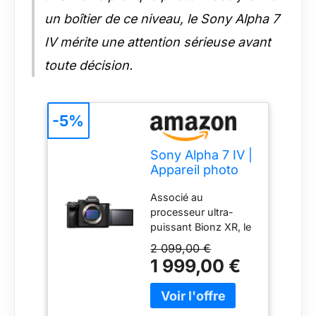
un boîtier de ce niveau, le Sony Alpha 7
IV mérite une attention sérieuse avant
toute décision.
-5%
Sony Alpha 7 IV |
Appareil photo
Hybride Expert
Associé au
Plein Format (33
processeur ultra-
Mégapixels,
puissant Bionz XR, le
Mise au point AF
nouveau capteur
en temps réel,
2 099,00 €
Exmor R rétro-éclairé
Rafale à 10
1 999,00 €
plein format de 33
images/s, Vidéo
mégapixels garantit
4K 60p, Écran
une qualité d'images
orientable
encore plus