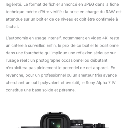
vidéos et contrôler
légèreté. Le format de fichier annoncé en JPEG dans la fiche
l'appareil photo à
technique mérite d’être vérifié : la prise en charge du RAW est
distance via votre
attendue sur un boîtier de ce niveau et doit être confirmée à
smartphone.
l’achat.
CONTENU DE LA
LIVRAISON : Boîtier A7
L’autonomie en usage intensif, notamment en vidéo 4K, reste
IV, pare-soleil, batterie
NP-FZ100, sans
un critère à surveiller. Enfin, le prix de ce boîtier le positionne
chargeur (il est
dans une fourchette qui implique une réflexion sérieuse sur
recommandé d’utiliser
l’usage réel : un photographe occasionnel ou débutant
un chargeur 9V/3A ou
n’exploitera pas pleinement le potentiel de cet appareil. En
le Sony BC-QZ1), câble
USB-C.
revanche, pour un professionnel ou un amateur très avancé
cherchant un outil polyvalent et évolutif, le Sony Alpha 7 IV
constitue une base solide et pérenne.