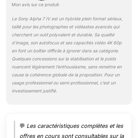
nouveau viseur
Mon avis sur ce produit
électronique ultra-
réaliste de 3,69
Le Sony Alpha 7 IV est un hybride plein format sérieux,
millions de points, un
taillé pour les photographes et vidéastes avancés qui
écran arrière
cherchent un outil polyvalent et durable. Sa qualité
orientable full tactile
d’image, son autofocus et ses capacités vidéo 4K 60p
de 7,6 cm (3") pour
une experience
en font un boîtier difficile à ignorer dans sa catégorie.
unique en photo
Quelques concessions sur la stabilisation et le poids
comme en vidéo
nuancent légèrement l’enthousiasme, sans remettre en
Pour les utilisateurs
cause la cohérence globale de la proposition. Pour un
expérimentés, l'Alpha
7 IV peut enregistrer
usage professionnel ou semi-professionnel, c’est un
en interne en 4K,
investissement justifié.
60p, 4:2:2 10 bits et
intègre les profils
d'image S-
CINETONES-LOG 3
pour un rendu
💬
Les caractéristiques complètes et les
cinématique et une
post production
offres en cours sont consultables sur la