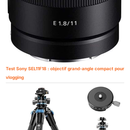
Test Sony SEL11F18 : objectif grand-angle compact pour
vlogging