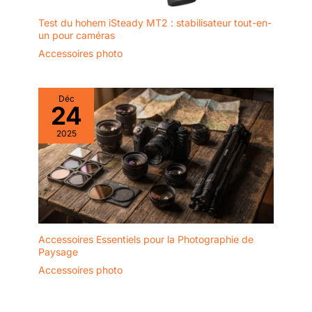
Test du hohem iSteady MT2 : stabilisateur tout-en-
un pour caméras
Accessoires photo
Déc
24
2025
Accessoires Essentiels pour la Photographie de
Paysage
Accessoires photo