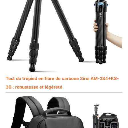
Test du trépied en fibre de carbone Sirui AM-284+KS-
30 : robustesse et légèreté