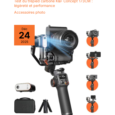
Test du trépied carbone K&F Concept 173CM :
légèreté et performance
Accessoires photo
Déc
24
2025