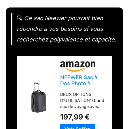
🔍
Ce sac Neewer pourrait bien
répondre à vos besoins si vous
recherchez polyvalence et capacité.
NEEWER Sac à
Dos Photo à
Roulettes
DEUX OPTIONS
Convertible pour
D'UTILISATION: Grand
Reflex et
sac de voyage avec
Accessoires
des roues, vous
197,99 €
pouvez le changer
rapidement d'un sac à