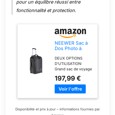
pour un équilibre réussi entre
pour le levage
IMPERMEABLE:
fonctionnalité et protection.
Housse de pluie
incluse, aide à éviter
la pluie et la
poussière
NEEWER Sac à
Dos Photo à
Roulettes
DEUX OPTIONS
Convertible pour
D'UTILISATION:
Reflex et
Grand sac de voyage
Accessoires
avec des roues, vous
197,99 €
pouvez le changer
rapidement d'un sac
à roulettes à un sac à
dos; Compatible avec
l'avion GRANDE
CAPACITÉ: Peut
Disponibilité et prix à jour – informations fournies par
contenir un corps