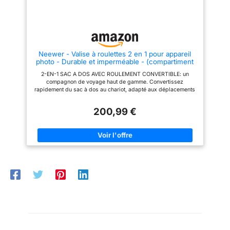
levage IMPERMEABLE: Rain
ORDINATEURS : la poche avant
cover included, helps to prevent
avec CradleFit permet de
from rain and dust
protéger un ordinateur portable
15" et une tablette 10" pour les
avoir toujours à portée
Neewer - Valise à roulettes 2 en 1 pour appareil
photo - Durable et imperméable - (compartiment
rembourré anti-choc et détachable, barre de
2-EN-1 SAC A DOS AVEC ROULEMENT CONVERTIBLE: un
traction cachée) Noir
compagnon de voyage haut de gamme. Convertissez
rapidement du sac à dos au chariot, adapté aux déplacements
d'avion et au transport pratique. Tout l'intérieur est détachable
pour une utilisation commerciale GRANDE CAPACITÉ: Le sax
200,99 €
avec compartiment amovible rembourré peut contenir 2 corps
DSLR complet avec des lentilles fixes telles que Canon 5D2 +
70-200mm, Canon 100D + 60mm et compartiments
configurables pour lentilles, flash et plus, 15 pouces ordinateur
portable/ tablette, etc. CONVIVIAL AVEC BELLE APPARENCE:
sangles latérales pour le maintien d'un monopode ou d'un
support de lumière; Poche avant pour documents, cartes; Les
bandoulières et la poignée peuvent facilement se rabattre
lorsqu'elles ne sont pas utilisées CONCEPTION ANTI-
DEPARANT DURABLE ET INFÉRIEURE: Le boîtier est en nylon
imperméable à haute densité; Les bretelles réglables et
rembourrées garantissent un confort maximal; Barre de traction
en métal de 19,7 pouces / 50 centimètres avec capacité de
charge de 132 livres / 60 kilogrammes; Roues de base à patins
larges pour une mobilité souple; Couverture anti pluie incluse
REMARQUE: Seulement sac à dos. Les appareils photo, les