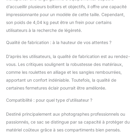
pour cartes mémoires
d’accueillir plusieurs boîtiers et objectifs, il offre une capacité
CONSTRUCTION
impressionnante pour un modèle de cette taille. Cependant,
ROUBUSTE ET
son poids de 4,04 kg peut être un frein pour certains
DURABLE: Roues de
utilisateurs à la recherche de légèreté.
qualité à patins à
roulettes larges et
Qualité de fabrication : à la hauteur de vos attentes ?
poignée télescopique
pour une mobilité
D’après les utilisateurs, la qualité de fabrication est au rendez-
souple; Poignée
supérieure pratique
vous. Les critiques soulignent la robustesse des matériaux,
pour le levage
comme les roulettes en alliage et les sangles rembourrées,
IMPERMEABLE:
apportant un confort indéniable. Toutefois, la qualité de
Housse de pluie
certaines fermetures éclair pourrait être améliorée.
incluse, aide à éviter la
pluie et la poussière
Compatibilité : pour quel type d’utilisateur ?
Destiné principalement aux photographes professionnels ou
passionnés, ce sac se distingue par sa capacité à protéger du
matériel coûteux grâce à ses compartiments bien pensés.