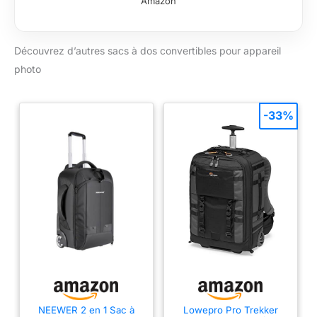
Amazon
DSLR complet avec
une lentille attachée;
11 compartiments
Découvrez d’autres sacs à dos convertibles pour appareil
configurables
supplémentaires
photo
pour lentilles,
chargeurs, batteries,
filtres et plus LIEU DE
-33%
STOCKAGE
INNOVANT:
Compartiment
rembourré pour
tablette ou ordinateur
portable de 17
pouces; Poches
avant, sangles
latérales pour un
trépied; 2 poches
latérales avec espace
pour cartes
mémoires
NEEWER 2 en 1 Sac à
Lowepro Pro Trekker