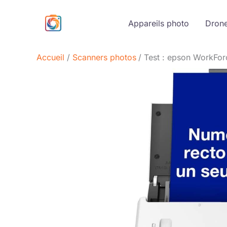
Aller
au
Appareils photo
Dron
contenu
Accueil
Scanners photos
Test : epson WorkFor