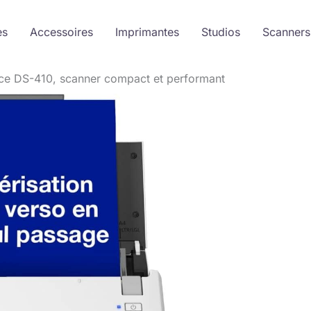
es
Accessoires
Imprimantes
Studios
Scanners
ce DS-410, scanner compact et performant