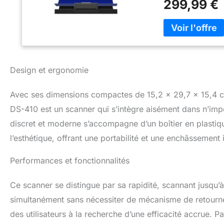
299,99 €
des feuilles pou
(ADF) de 50 feuil
Conception robus
exigences profess
compacte, s'intég
Numérisation rapi
Design et ergonomie
divers grammages
la numérisation a
vos besoins. Log
Avec ses dimensions compactes de 15,2 x 29,7 x 15,4 
Pro 2.0, le DS-41
DS-410 est un scanner qui s’intègre aisément dans n’imp
l'entreprise, améli
discret et moderne s’accompagne d’un boîtier en plastiqu
documents.
l’esthétique, offrant une portabilité et une enchâsseme
Performances et fonctionnalités
Ce scanner se distingue par sa rapidité, scannant jusqu’à
simultanément sans nécessiter de mécanisme de retourne
des utilisateurs à la recherche d’une efficacité accrue. Pa