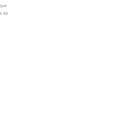
 que
es de