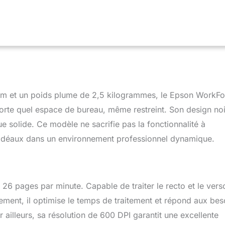
r que le scanner démarre. Le chargeur automatique de documents
les permet de numériser rapidement de grandes piles.
te et compacte: Le DS-410 est conçu pour résister aux
ionnelles avec une construction robuste et une empreinte
rant parfaitement dans les espaces de bureau restreints.
de et polyvalente: Numérisez jusqu'à 26 ppm/52 ipm, traitant
 de papier de 50 g/m² à 209 g/m². Le mode A3 manuel permet
d hoc d'originaux de grand format, ajoutant de la polyvalence à
iciel de gestion de documents puissant: Avec Document Capture
cm et un poids plume de 2,5 kilogrammes, le Epson WorkFo
0 numérise, sépare et achemine les documents à travers
orte quel espace de bureau, même restreint. Son design noi
orant ainsi la productivité et rationalisant la gestion des
e solide. Ce modèle ne sacrifie pas la fonctionnalité à
nt idéaux dans un environnement professionnel dynamique.
 26 pages par minute. Capable de traiter le recto et le vers
ment, il optimise le temps de traitement et répond aux bes
r ailleurs, sa résolution de 600 DPI garantit une excellente