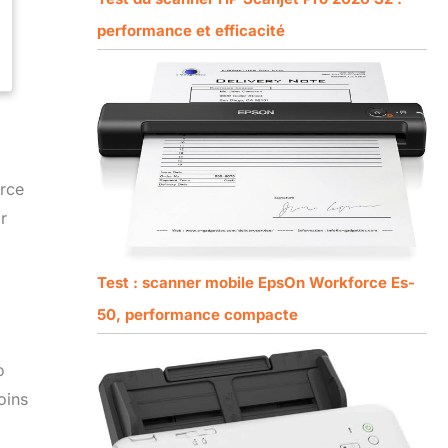
performance et efficacité
rce
r
Test : scanner mobile EpsOn Workforce Es-
50, performance compacte
o
oins