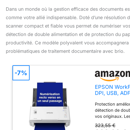
Dans un monde où la gestion efficace des documents es
comme votre allié indispensable. Doté d’une résolution 
scanner compact et fiable vous permet de numériser vos 
détection de double alimentation et de protection du papi
productivité. Ce modèle polyvalent vous accompagnera a
problématiques de traitement documentaire avec brio.
-7%
EPSON WorkFo
DPI, USB, ADF
protection du
Protection améli
détection de doubl
vos originaux. Le
alimentation. Num
323,55 €
Simplifiez votre f