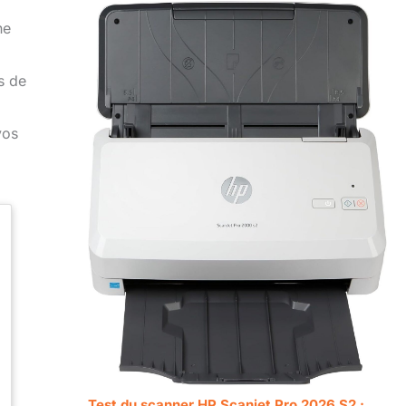
ne
s de
vos
Test du scanner HP Scanjet Pro 2026 S2 :