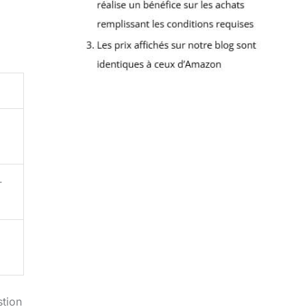
-
stion