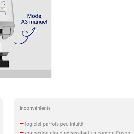
Inconvénients
–
logiciel parfois peu intuitif
–
connexion cloud nécessitant un compte Epson