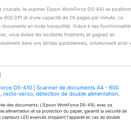
t cruciale, le scanner Epson WorkForce DS-410 se position
de 600 DPI et d’une capacité de 26 pages par minute, ce
documents en toute tranquillité. Grâce à ses fonctionnalité
er, vous évitez les incidents frustrants et gagnez en
isément dans vos tâches quotidiennes, solutionnant ainsi 
rce DS-410 | Scanner de documents A4 - 600
, recto-verso, détection de double alimentation,
 papier, 26ppm, design compact
orée des documents: L'Epson WorkForce DS-410, avec sa
e alimentation et sa protection du papier, garantit la sécurité de
s capteurs LED avancés stoppent l'appareil en cas de double
érisation efficace avec le mode d'alimentation automatique:
lux de travail avec le mode d'alimentation automatique : insérez