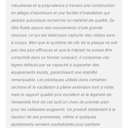
bulle intégré, tubes à
robustesse et la polyvalence à travers une construction
double rangée en alliage
en alliage d’aluminium et une facilité d’installation qui
d'aluminium haute
séduira quiconque recherche un matériel de qualité. Sa
résistance et fond de bol
tête fluide assure des mouvements d’une grande
de 75 mm, ce qui peut
offrir une meilleure
douceur, ce qui est idéal pour capturer des vidéos sans
stabilité pour le trépied
à-coups. Bien que le système de clic de la plaque ne soit
vidéo. La hauteur
pas des plus efficaces et que le trépied ne puisse être
réglable du trépied de
comprimé dans un format compact, il compense ces
voyage est de : 85-186
cm/33-73in, et la charge
légers défauts par sa capacité à supporter des
maximale est de :
équipements lourds, garantissant une stabilité
8KG/17LBS. Tête Fluide
remarquable. Les plastiques utilisés dans certaines
Professionnelle: Le
sections et la vacillation à pleine extension sont à noter,
système
d'amortissement et
mais le rapport qualité-prix excellent et la légèreté de
d'équilibrage intégré
l’ensemble font de cet outil un choix de premier plan
permet des mouvements
pour les vidéastes exigeants. Un produit totalement à la
horizontaux à 360° et
hauteur de ses promesses, même si quelques
verticaux de +90°/-75°.
ajustements seraient souhaitables pour parfaire
La tête fluide de la