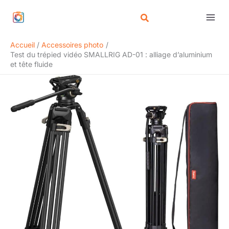
Aller
Rechercher
au
contenu
Accueil
Accessoires photo
Test du trépied vidéo SMALLRIG AD-01 : alliage d’aluminium
et tête fluide