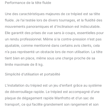
Performance de la tête fluide
professionnel à double
tube en aluminium
robuste avec niveau à
Une des caractéristiques majeures de ce trépied est sa tête
bulle intégré, tubes à
fluide. Je l’ai testée lors de divers tournages, et la fluidité des
double rangée en alliage
mouvements panoramiques et d’inclinaison est indiscutable.
d'aluminium haute
Elle garantit des prises de vue sans à-coups, essentielles pour
résistance et fond de bol
un rendu professionnel. Même si la contre-pression n’est pas
de 75 mm, ce qui peut
offrir une meilleure
ajustable, comme mentionné dans certains avis clients, cela
stabilité pour le trépied
n’a pas représenté un obstacle lors de mon utilisation. La tête
vidéo. La hauteur
tient bien en place, même sous une charge proche de sa
réglable du trépied de
limite maximale de 8 kg.
voyage est de : 85-186
cm/33-73in, et la charge
Simplicité d’utilisation et portabilité
maximale est de :
8KG/17LBS. Tête Fluide
Professionnelle: Le
L’installation du trépied est un jeu d’enfant grâce au système
système
de déverrouillage rapide. Le trépied est accompagné d’une
d'amortissement et
plaque de dégagement rapide Manfrotto et d’un sac de
d'équilibrage intégré
transport, ce qui facilite grandement son rangement et son
permet des mouvements