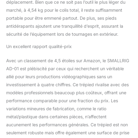
déplacement. Bien que ce ne soit pas l’outil le plus léger du
horizontaux à 360° et
verticaux de +90°/-75°.
marché, à 4,54 kg pour le colis total, il reste suffisamment
La tête fluide de la
portable pour être emmené partout. De plus, ses pieds
caméra adopte une
antidérapants ajoutent une tranquillité d’esprit, assurant la
conception à
sécurité de l’équipement lors de tournages en extérieur.
dégagement rapide à
pression latérale, qui
Un excellent rapport qualité-prix
peut être déverrouillée en
appuyant sur le bouton
latéral pour réaliser le
Avec un classement de 4,5 étoiles sur Amazon, le SMALLRIG
démontage et installation
AD-01 est plébiscité par ceux qui recherchent un véritable
rapides de la caméra.
allié pour leurs productions vidéographiques sans un
Extensibilité et Stockage
investissement à quatre chiffres. Ce trépied rivalise avec des
Facile: La tête
modèles professionnels beaucoup plus coûteux, offrant une
hydraulique contient un
trou fileté 1/4"-20, qui
performance comparable pour une fraction du prix. Les
peut être utilisé pour fixer
variations mineures de fabrication, comme le ratio
des bras magiques et
métal/plastique dans certaines pièces, n’affectent
d'autres accessoires sur
aucunement les performances générales. Ce trépied est non
le trépied, tels que des
moniteurs, des lampes
seulement robuste mais offre également une surface de prise