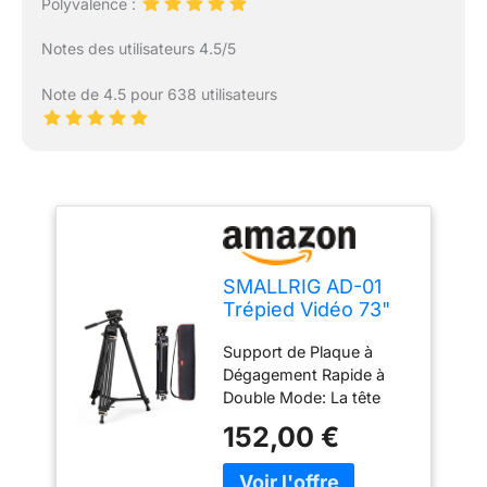
Polyvalence :
Notes des utilisateurs 4.5/5
Note de 4.5 pour 638 utilisateurs
SMALLRIG AD-01
Trépied Vidéo 73"
Tête Fluide Niveau
Support de Plaque à
8kg Max - 3751B
Dégagement Rapide à
Double Mode: La tête
fluide est compatible
152,00 €
avec deux modes de
plaques à dégagement