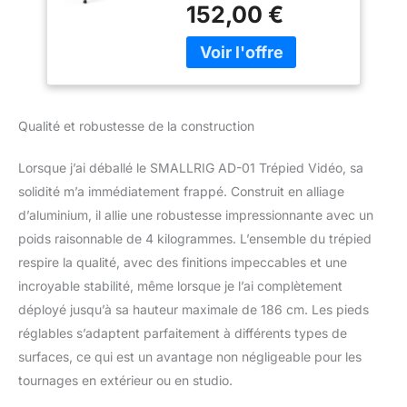
fluide est compatible
152,00 €
avec deux modes de
plaques à dégagement
rapide - Mode pour DJI
RS 2 / RS 3 / RS 3 Pro /
RS4 / RS4 Pro et pour
Manfrotto. Cette
Qualité et robustesse de la construction
conception de montage
à double mode vous
Lorsque j’ai déballé le SMALLRIG AD-01 Trépied Vidéo, sa
permet de basculer entre
deux plaques à
solidité m’a immédiatement frappé. Construit en alliage
dégagement rapide.
d’aluminium, il allie une robustesse impressionnante avec un
Équipée d'une plaque de
poids raisonnable de 4 kilogrammes. L’ensemble du trépied
fixation rapide pour
respire la qualité, avec des finitions impeccables et une
Manfrotto (mode
incroyable stabilité, même lorsque je l’ai complètement
standard), de vis 1/4"-20
et de vis 3/8"-16, la
déployé jusqu’à sa hauteur maximale de 186 cm. Les pieds
rotule vidéo est
réglables s’adaptent parfaitement à différents types de
compatible avec la
surfaces, ce qui est un avantage non négligeable pour les
plupart des caméras.
tournages en extérieur ou en studio.
Trépied Stable et
Réglable: Trépied