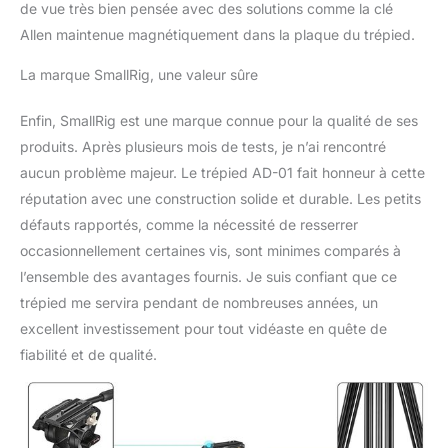
vidéo et Magic Arm
de vue très bien pensée avec des solutions comme la clé
2066, etc. La plaque de
Allen maintenue magnétiquement dans la plaque du trépied.
dégagement rapide a un
intégré- en clé, et le
La marque SmallRig, une valeur sûre
rangement est équipé
d'un sac à main pour un
Enfin, SmallRig est une marque connue pour la qualité de ses
rangement facile.
produits. Après plusieurs mois de tests, je n’ai rencontré
Contenu de l'Emballage:
1 x trépied à tête fluide
aucun problème majeur. Le trépied AD-01 fait honneur à cette
robuste, 1 x sac de
réputation avec une construction solide et durable. Les petits
transport, 1 x plaque de
défauts rapportés, comme la nécessité de resserrer
dégagement rapide pour
occasionnellement certaines vis, sont minimes comparés à
Manfrotto, 1 x vis
1/4"-20, 1 x vis 3/8"-16, 1
l’ensemble des avantages fournis. Je suis confiant que ce
x manuel d'utilisation.
trépied me servira pendant de nombreuses années, un
Remarque : Pour assurer
excellent investissement pour tout vidéaste en quête de
la sécurité de votre
fiabilité et de qualité.
équipement, assurez-
vous que tous les
boutons (verrouillage du
cardan, verrouillage des
jambes, etc.) et