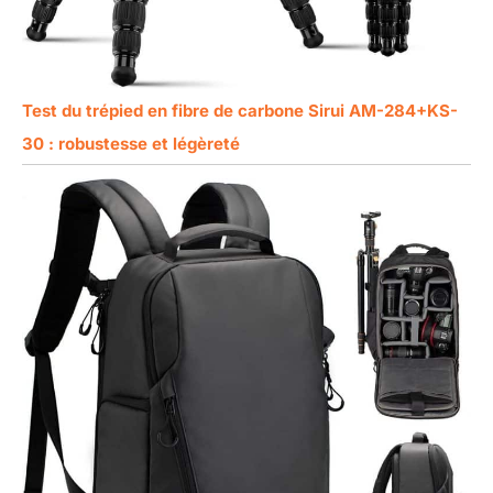
Test du trépied en fibre de carbone Sirui AM-284+KS-
30 : robustesse et légèreté