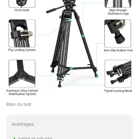
l'emplacement de
fixation de la vis des
jambes sont bien serrés
avant chaque utilisation
et vérifiez régulièrement
l'état de serrage pendant
la prise de vue
Bilan du test
Avantages
+
solide et robuste