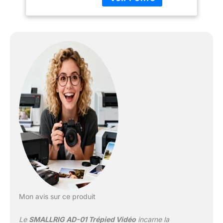
rapide - Mode pour DJI
RS 2 / RS 3 / RS 3 Pro /
RS4 / RS4 Pro et pour
Manfrotto. Cette
conception de montage
à double mode vous
permet de basculer entre
deux plaques à
dégagement rapide.
Équipée d'une plaque de
fixation rapide pour
Manfrotto (mode
standard), de vis 1/4"-20
et de vis 3/8"-16, la
rotule vidéo est
compatible avec la
plupart des caméras.
Trépied Stable et
Réglable: Trépied
Mon avis sur ce produit
professionnel à double
tube en aluminium
Le
SMALLRIG AD-01 Trépied Vidéo
incarne la
robuste avec niveau à