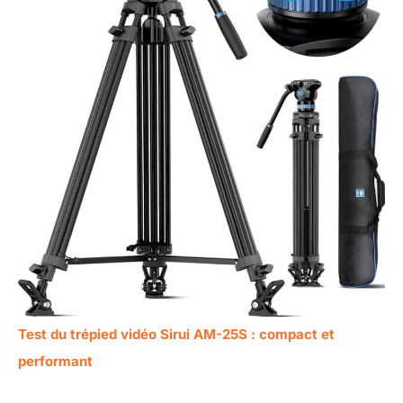
Test du trépied vidéo Sirui AM-25S : compact et
performant