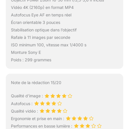
transférer directement
Vidéo 4K (2160p) en format MP4
des photos et des
vidéos et contrôler
Autofocus Eye AF en temps réel
l'appareil photo à
Écran orientable 3 pouces
distance via votre
Stabilisation optique dans l’objectif
smartphone.
Rafale à 11 images par seconde
CONTENU DE LA
LIVRAISON : boîtier ZV-
ISO minimum 100, vitesse max 1/4000 s
E10, objectif SEL1650 II
Monture Sony E
avec capuchon et
Poids : 299 grammes
pare-soleil, batterie NP-
FW50, sans chargeur
(un chargeur USB de
1,5 A est recommandé),
Note de la rédaction 15/20
câble USB-C.
Qualité d’image :
Autofocus :
Qualité vidéo :
Ergonomie et prise en main :
Performances en basse lumière :