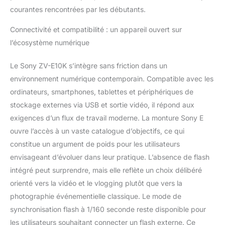
rapidement la mise au
courantes rencontrées par les débutants.
point lors des critiques
ou des déballages.
Connectivité et compatibilité : un appareil ouvert sur
Faites confiance à
l’écosystème numérique
l'autofocus rapide et
fiable qui vous permet
Le Sony ZV-E10K s’intègre sans friction dans un
de garder facilement le
environnement numérique contemporain. Compatible avec les
contrôle à tout
moment. UN RENDU
ordinateurs, smartphones, tablettes et périphériques de
PROFESSIONNEL
stockage externes via USB et sortie vidéo, il répond aux
SANS RETOUCHE
exigences d’un flux de travail moderne. La monture Sony E
Mettez en valeur vos
ouvre l’accès à un vaste catalogue d’objectifs, ce qui
contenus directement
depuis votre caméra
constitue un argument de poids pour les utilisateurs
grâce aux styles
envisageant d’évoluer dans leur pratique. L’absence de flash
créatifs et aux profils
intégré peut surprendre, mais elle reflète un choix délibéré
d'image pour les
orienté vers la vidéo et le vlogging plutôt que vers la
photos et les vidéos.
Que vous recherchiez
photographie événementielle classique. Le mode de
des teintes
synchronisation flash à 1/160 seconde reste disponible pour
cinématographiques,
les utilisateurs souhaitant connecter un flash externe. Ce