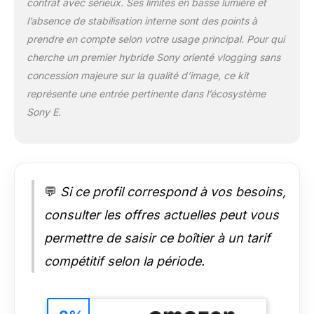
contrat avec sérieux. Ses limites en basse lumière et
maximales, ou
l’absence de stabilisation interne sont des points à
prenez des photos
prendre en compte selon votre usage principal. Pour qui
de 24,2 mégapixels
cherche un premier hybride Sony orienté vlogging sans
avec une profondeur
de couleur et de
concession majeure sur la qualité d’image, ce kit
détail
représente une entrée pertinente dans l’écosystème
impressionnante. Le
Sony E.
ZV-E10 offre aux
créatifs hybrides la
flexibilité nécessaire
pour passer sans
effort d'une narration
💬
Si ce profil correspond à vos besoins,
vidéo dynamique à
une photographie de
consulter les offres actuelles peut vous
haute qualité, le tout
dans un boîtier
permettre de saisir ce boîtier à un tarif
compact et léger.
compétitif selon la période.
PRÊT POUR LA PRISE
DE VUE L'objectif
zoom motorisé 16-50
mm OSS II fourni