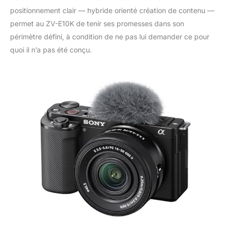
des couleurs vives ou
positionnement clair — hybride orienté création de contenu —
une base neutre pour
permet au ZV-E10K de tenir ses promesses dans son
un traitement ultérieur,
le ZV-E10 vous aide à
périmètre défini, à condition de ne pas lui demander ce pour
définir votre identité
quoi il n’a pas été conçu.
visuelle. Grâce au
bouton de flou
d'arrière-plan, vous
pouvez également
créer un arrière-plan
d'aspect professionnel
en un seul clic. UN
SON CLAIR, UNE
IMPRESSION
COMPLÈTE –
DIRECTEMENT À
PARTIR DE L'APPAREIL
PHOTO Enregistrez un
son clair et naturel
grâce au microphone
directionnel à 3
capsules intégré.