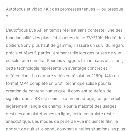
photographie de rue
Autofocus et vidéo 4K : des promesses tenues — ou presque
spontanée. Et si vous
?
souhaitez vous
développer : le ZV-E10
L’autofocus Eye AF en temps réel est sans conteste l’une des
est compatible avec
plus de 70 objectifs
fonctionnalités les plus séduisantes de ce ZV-E10K. Hérité des
Sony à monture E. UNE
boîtiers Sony plus haut de gamme, il assure un suivi du regard
NETTETÉ OPTIMALE
précis et réactif, particulièrement utile lors des prises de vue
POUR CHAQUE MOTIF
en solo face caméra. Pour les vloggers filmant sans assistant,
ET CHAQUE SCÈNE
Gardez votre sujet
cette technologie représente un avantage concret et
parfaitement net grâce
différenciant. La capture vidéo en résolution 2160p (4K) en
à la technologie
format MP4 complète un profil technique solide pour la
avancée Real-Time Eye
création de contenu numérique. Il convient toutefois de
AF de Sony, pour les
personnes et les
signaler que la 4K est soumise à un recadrage, ce qui réduit
animaux, idéale pour
légèrement l’angle de champ. Pour la majorité des usages
les photos et les vidéos
destinés aux plateformes en ligne, cette contrainte reste
4K. Utilisez le mode de
anecdotique. Les modes de prise de vue incluent le film, le
présentation des
produits pour changer
portrait de nuit et le sport, couvrant ainsi les situations les plus