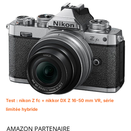
l'appareil photo. 3)
Connectez les
appareils via
l'application. > Vous
pouvez ensuite
transférer
directement des
photos et des vidéos
et contrôler l'appareil
photo à distance via
votre smartphone.
CONTENU DE LA
LIVRAISON : boîtier
ZV-E10, objectif
SEL1650 II avec
capuchon et pare-
soleil, batterie NP-
Test : nikon Z fc + nikkor DX Z 16-50 mm VR, série
FW50, sans chargeur
limitée hybride
(un chargeur USB de
1,5 A est
recommandé), câble
USB-C.