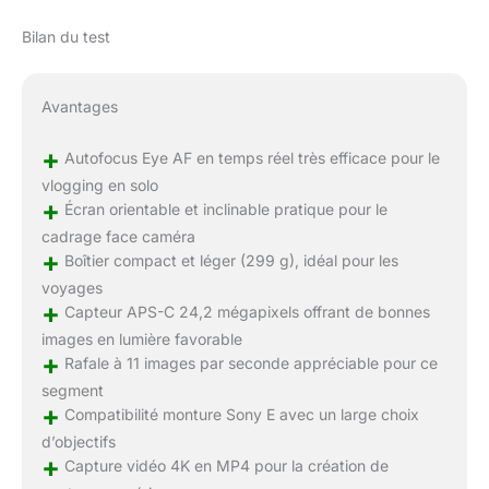
Parfait pour les
Bilan du test
enregistrements
vocaux sur caméra ou
les bruits ambiants.
Avantages
Pour les utilisations en
extérieur, vous pouvez
+
Autofocus Eye AF en temps réel très efficace pour le
ajouter une bonnette
anti-vent ou connecter
vlogging en solo
+
un microphone externe
Écran orientable et inclinable pratique pour le
via l'entrée 3,5 mm ou
cadrage face caméra
la griffe multi-interface
+
Boîtier compact et léger (299 g), idéal pour les
Sony, pour des
voyages
enregistrements audio
+
Capteur APS-C 24,2 mégapixels offrant de bonnes
professionnels pour les
images en lumière favorable
vidéos et les diffusions
+
Rafale à 11 images par seconde appréciable pour ce
en direct. PARTAGEZ
VOTRE CONTENU
segment
+
AUTOUR DE VOUS
Compatibilité monture Sony E avec un large choix
Pour une transmission
d’objectifs
stable des images,
+
Capture vidéo 4K en MP4 pour la création de
vous pouvez