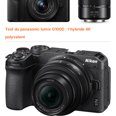
USB-C.
directionnel à 3
capsules intégré.
Parfait pour les
enregistrements
vocaux sur caméra
Test du panasonic lumix G100D : l’hybride 4K
ou les bruits
polyvalent
ambiants. Pour les
utilisations en
extérieur, vous
pouvez ajouter une
bonnette anti-vent
ou connecter un
microphone externe
via l'entrée 3,5 mm
ou la griffe multi-
interface Sony, pour
des enregistrements
audio professionnels
pour les vidéos et les
diffusions en direct.
PARTAGEZ VOTRE