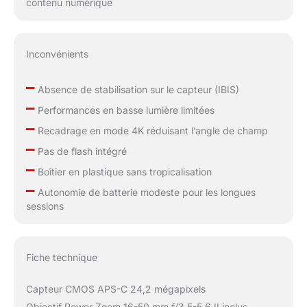
contenu numérique
facilement vous
connecter à votre
smartphone via
l'application Creators.
Inconvénients
Pour les réunions en
ligne et le streaming,
–
Absence de stabilisation sur le capteur (IBIS)
l'appareil photo peut
–
être converti en une
Performances en basse lumière limitées
webcam 4K de haute
–
Recadrage en mode 4K réduisant l’angle de champ
qualité. Connexion à
–
Pas de flash intégré
l'iPhone : 1)
–
Téléchargez
Boîtier en plastique sans tropicalisation
l'application Sony
–
Autonomie de batterie modeste pour les longues
Creators depuis l'App
sessions
Store. 2) Activez le
Bluetooth et le WiFi sur
l'iPhone et l'appareil
photo. 3) Connectez
Fiche technique
les appareils via
l'application. > Vous
Capteur CMOS APS-C 24,2 mégapixels
pouvez ensuite
Objectif Power Zoom 16-50 mm f/3,5-5,6 II inclus