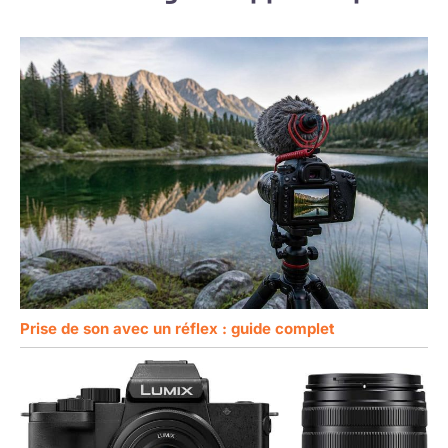
des couleurs vives
CONTENU DE LA LIVRAISON :
l'appareil photo. 3)
boîtier ZV-E10, objectif SEL1650
ou une base neutre
Connectez les
II avec capuchon et pare-soleil,
pour un traitement
batterie NP-FW50, sans
appareils via
chargeur (un chargeur USB de
ultérieur, le ZV-E10
l'application. > Vous
1,5 A est recommandé), câble
vous aide à définir
pouvez ensuite
USB-C.
votre identité visuelle.
transférer
Grâce au bouton de
directement des
flou d'arrière-plan,
photos et des vidéos
vous pouvez
et contrôler l'appareil
également créer un
photo à distance via
arrière-plan d'aspect
votre smartphone.
professionnel en un
CONTENU DE LA
seul clic. UN SON
LIVRAISON : boîtier
CLAIR, UNE
ZV-E10, objectif
IMPRESSION
SEL1650 II avec
COMPLÈTE –
Prise de son avec un réflex : guide complet
capuchon et pare-
DIRECTEMENT À
soleil, batterie NP-
PARTIR DE
FW50, sans chargeur
L'APPAREIL PHOTO
(un chargeur USB de
Enregistrez un son
1,5 A est
clair et naturel grâce
recommandé), câble
au microphone