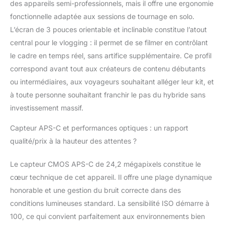
des appareils semi-professionnels, mais il offre une ergonomie
PHOTO ET VIDÉO
fonctionnelle adaptée aux sessions de tournage en solo.
REPENSÉES –
CRÉATIVITÉ SOUS
L’écran de 3 pouces orientable et inclinable constitue l’atout
TOUS LES ANGLES
central pour le vlogging : il permet de se filmer en contrôlant
Enregistrez des vidéos
le cadre en temps réel, sans artifice supplémentaire. Ce profil
4K époustouflantes
correspond avant tout aux créateurs de contenu débutants
avec un
suréchantillonnage 6K
ou intermédiaires, aux voyageurs souhaitant alléger leur kit, et
pour une netteté et une
à toute personne souhaitant franchir le pas du hybride sans
clarté maximales, ou
investissement massif.
prenez des photos de
24,2 mégapixels avec
Capteur APS-C et performances optiques : un rapport
une profondeur de
qualité/prix à la hauteur des attentes ?
couleur et de détail
impressionnante. Le
Le capteur CMOS APS-C de 24,2 mégapixels constitue le
ZV-E10 offre aux
créatifs hybrides la
cœur technique de cet appareil. Il offre une plage dynamique
flexibilité nécessaire
honorable et une gestion du bruit correcte dans des
pour passer sans effort
conditions lumineuses standard. La sensibilité ISO démarre à
d'une narration vidéo
100, ce qui convient parfaitement aux environnements bien
dynamique à une