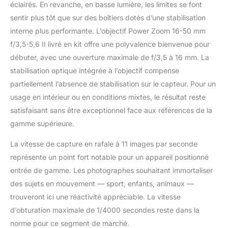
photographie de haute
éclairés. En revanche, en basse lumière, les limites se font
qualité, le tout dans un
sentir plus tôt que sur des boîtiers dotés d’une stabilisation
boîtier compact et
interne plus performante. L’objectif Power Zoom 16-50 mm
léger. PRÊT POUR LA
f/3,5-5,6 II livré en kit offre une polyvalence bienvenue pour
PRISE DE VUE
L'objectif zoom
débuter, avec une ouverture maximale de f/3,5 à 16 mm. La
motorisé 16-50 mm
stabilisation optique intégrée à l’objectif compense
OSS II fourni offre une
partiellement l’absence de stabilisation sur le capteur. Pour un
grande polyvalence
usage en intérieur ou en conditions mixtes, le résultat reste
pour la photo et la
vidéo. Capturez des
satisfaisant sans être exceptionnel face aux références de la
scènes larges, des
gamme supérieure.
portraits et des
moments du quotidien
La vitesse de capture en rafale à 11 images par seconde
avec un seul objectif
représente un point fort notable pour un appareil positionné
compact. Grâce à la
entrée de gamme. Les photographes souhaitant immortaliser
stabilisation optique de
des sujets en mouvement — sport, enfants, animaux —
l'image, à l'autofocus
silencieux et à son
trouveront ici une réactivité appréciable. La vitesse
design rétractable, il est
d’obturation maximale de 1/4000 secondes reste dans la
parfait pour les vlogs à
norme pour ce segment de marché.
main levée ou la