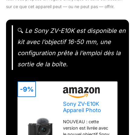
sur ce que cet appareil peut — ou ne peut pas — offrir.
🔍
Le Sony ZV-E10K est disponible en
kit avec l’objectif 16-50 mm, une
configuration prête à l’emploi dès la
sortie de la boîte.
-9%
Sony ZV-E10K
Appareil Photo
Hybride (APS-C)
NOUVEAU : cette
avec Objectif
version est livrée avec
Power Zoom 16-
le nouvel objectif Sony