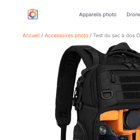
Aller
au
Appareils photo
Dron
contenu
Accueil
Accessoires photo
Test du sac à dos 