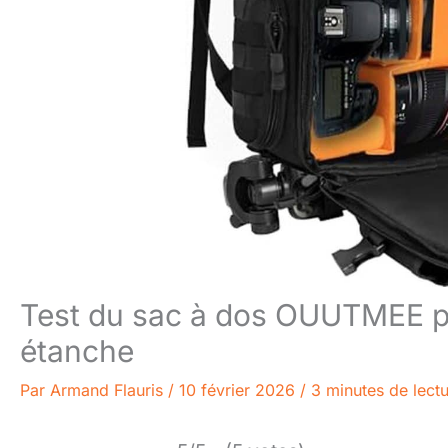
Test du sac à dos OUUTMEE pou
étanche
Par
Armand Flauris
/
10 février 2026
/
3 minutes de lect