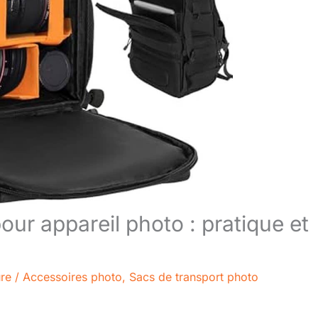
r appareil photo : pratique et
ure
/
Accessoires photo
,
Sacs de transport photo