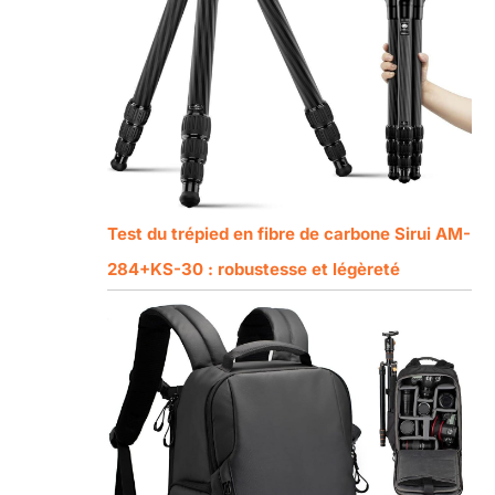
Test du trépied en fibre de carbone Sirui AM-
284+KS-30 : robustesse et légèreté