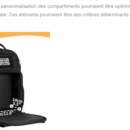
e personnalisation des compartiments pourraient être optimi
male. Ces éléments pourraient être des critères déterminants