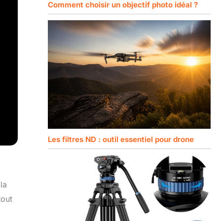
Comment choisir un objectif photo idéal ?
Les filtres ND : outil essentiel pour drone
la
tout