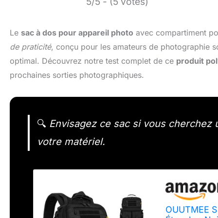
5/5 - (5 votes)
Le
sac à dos pour appareil photo
avec compartiment pou
de praticité
, conçu pour les amateurs de photographie sou
optimal. Découvrez notre test complet de ce
produit po
prochaines sorties photographiques.
🔍
Envisagez ce sac si vous cherchez u
votre matériel.
OUUTMEE Sac