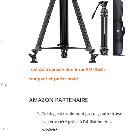
n
Test du trépied vidéo Sirui AM-25S :
compact et performant
omie
pide