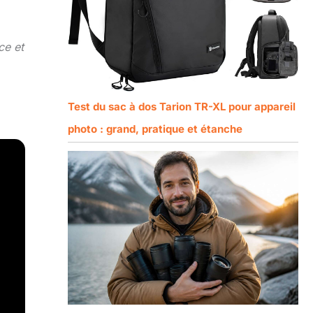
ce et
Test du sac à dos Tarion TR-XL pour appareil
photo : grand, pratique et étanche