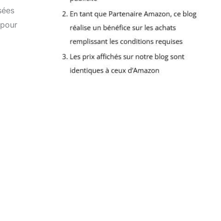
sées
 pour