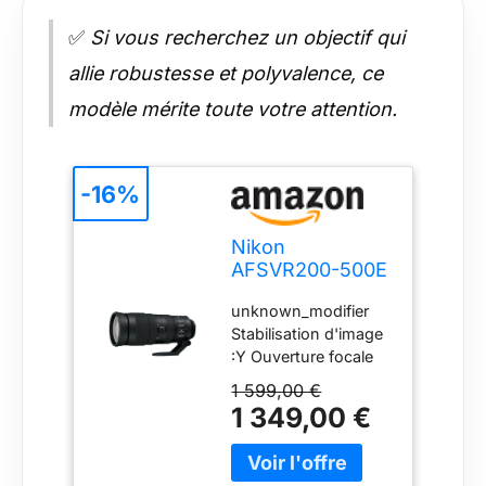
✅
Si vous recherchez un objectif qui
allie robustesse et polyvalence, ce
modèle mérite toute votre attention.
-16%
Nikon
AFSVR200-500E
Objectif 200-500
unknown_modifier
mm/F 5.6 AF-S
Stabilisation d'image
Nikkor E Ed VR
:Y Ouverture focale
Téléobjectif FX
maximum :500
1 599,00 €
Ouverture focale
1 349,00 €
minimum :200
stabilisateur d'images