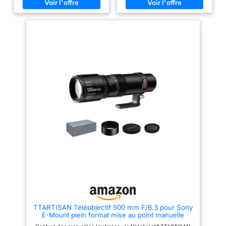
à 1200mm via téléconvertisseur
compatible avec les séries A9,
A7, A6500, A6400 et A5100
Format:35 mm plein format
TTARTISAN Téléobjectif 500 mm F/6.3 pour Sony
E-Mount plein format mise au point manuelle
Prime Super téléobjectif (monture E)