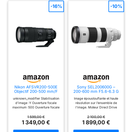
-16%
-10%
Nikon AFSVR200-500E
Sony SEL200600G –
Objectif 200-500 mm/F
200-600 mm F5.6-6.3 G
5.6 AF-S Nikkor E Ed VR
télézoom pour plein
unknown_modifier Stabilisation
Image époustouflante et haute
Téléobjectif FX
format et APS-C (grande
d'image :Y Ouverture focale
résolution sur l’ensemble de
portée, monture E, idéal
maximum :500 Ouverture focale
l’image. Moteur Direct Drive
pour le sport et la faune,
minimum :200 stabilisateur
SSM pour une mise au point
compatible avec la série
d'images
rapide, précise et silencieuse.
1 599,00 €
2 100,00 €
A7, ZV-E10, A6400,
Zoom interne précis et fiable.
1 349,00 €
1 899,00 €
A6700)
Premier super téléobjectif de
600mm en monture E extensible