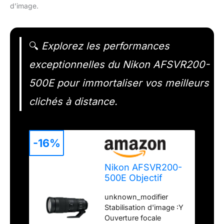
d’image.
🔍
Explorez les performances
exceptionnelles du Nikon AFSVR200-
500E pour immortaliser vos meilleurs
clichés à distance.
-16%
Nikon AFSVR200-
500E Objectif
200-500 mm/F 5.6
unknown_modifier
AF-S Nikkor E Ed
Stabilisation d'image :Y
VR Téléobjectif FX
Ouverture focale