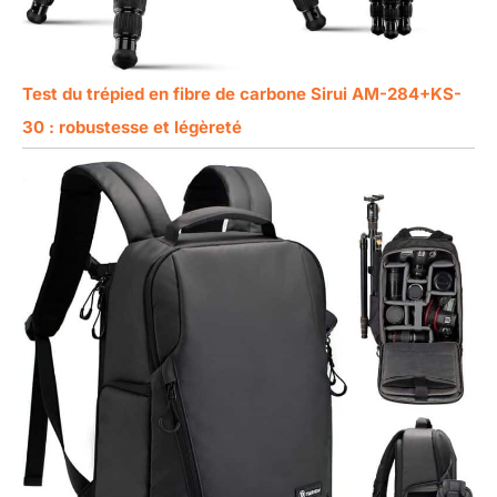
Test du trépied en fibre de carbone Sirui AM-284+KS-
30 : robustesse et légèreté