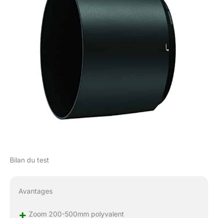
Bilan du test
Avantages
+
Zoom 200-500mm polyvalent