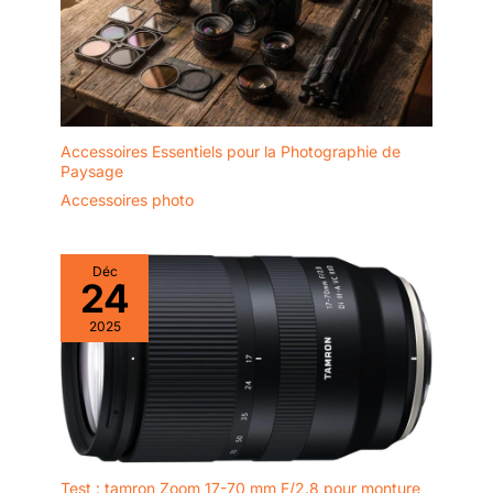
Accessoires Essentiels pour la Photographie de
Paysage
Accessoires photo
Déc
24
2025
Test : tamron Zoom 17-70 mm F/2.8 pour monture