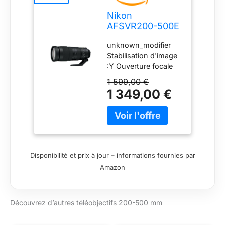
Nikon
AFSVR200-500E
Objectif 200-500
unknown_modifier
mm/F 5.6 AF-S
Stabilisation d'image
Nikkor E Ed VR
:Y Ouverture focale
Téléobjectif FX
maximum :500
1 599,00 €
Ouverture focale
1 349,00 €
minimum :200
stabilisateur d'images
Disponibilité et prix à jour – informations fournies par
Amazon
Découvrez d’autres téléobjectifs 200-500 mm