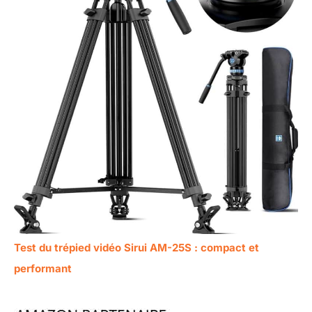
Test du trépied vidéo Sirui AM-25S : compact et
performant