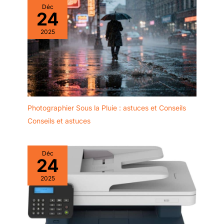
Déc
24
2025
Photographier Sous la Pluie : astuces et Conseils
Conseils et astuces
Déc
24
2025