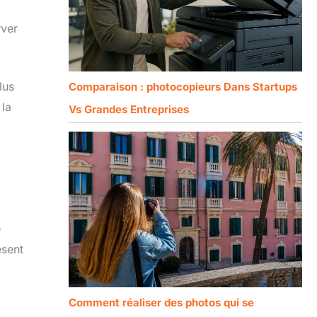
rver
lus
Comparaison : photocopieurs Dans Startups
 la
Vs Grandes Entreprises
e
ésent
Comment réaliser des photos qui se