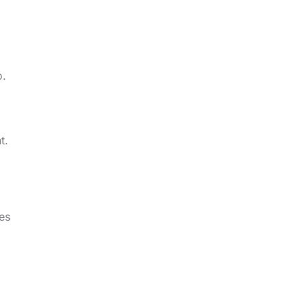
o.
t.
es