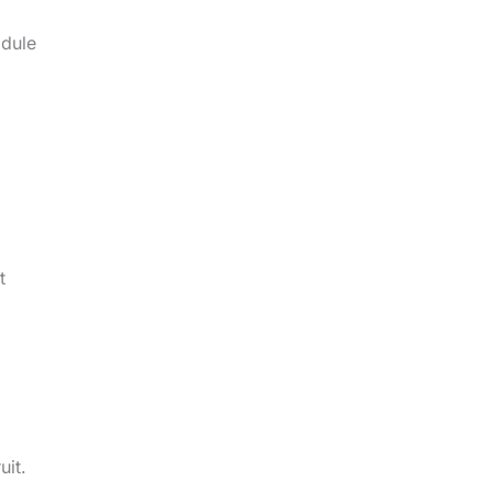
odule
t
uit.