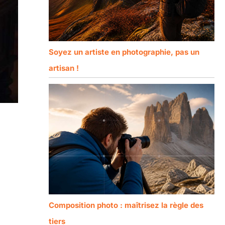
Soyez un artiste en photographie, pas un
artisan !
Composition photo : maîtrisez la règle des
tiers