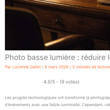
Photo basse lumière : réduire 
Par
Lucienne Gallot
/
8 mars 2026
/
5 minutes de lecture
4.9/5 - (9 votes)
Les progrès technologiques ont transformé la photograph
d’événements avec une faible luminosité. Cependant, cela 