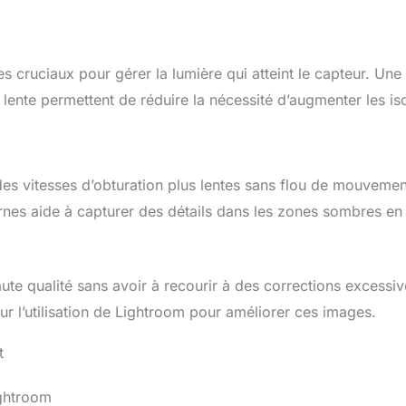
verre à dispersion ultra-
faible (UD) et d’un
stabilisateur d'image
optique à 5,5 vitesses
es cruciaux pour gérer la lumière qui atteint le capteur. Une
pour des photos nettes et
 lente permettent de réduire la nécessité d’augmenter les is
des vidéos fluides
FORMAT PRATIQUE &
PORTABLE : idéal pour les
voyages ou une utilisation
quotidienne, ce
téléobjectif ne pèse que
 des vitesses d’obturation plus lentes sans flou de mouvemen
635g et mesure 164,7mm
nes aide à capturer des détails dans les zones sombres en
de long. L’autofocus STM
assure une mise au point
rapide, silencieuse et
fluide COMPATIBILITÉ :
cet objectif d’appareil
te qualité sans avoir à recourir à des corrections excessiv
photo Canon produit une
 l’utilisation de Lightroom pour améliorer ces images.
qualité d'image
extrêmement détaillée
avec n'importe quel
t
appareil photo compatible
avec le système Canon
EOS R
ightroom