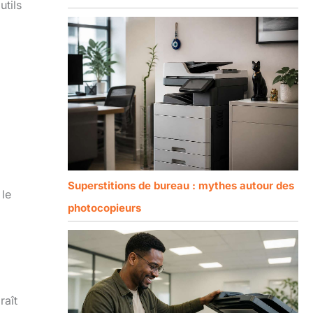
utils
Superstitions de bureau : mythes autour des
 le
photocopieurs
raît