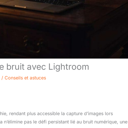
le bruit avec Lightroom
/
Conseils et astuces
ie, rendant plus accessible la capture d’images lors
n’élimine pas le défi persistant lié au bruit numérique, une