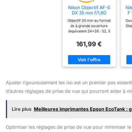
Nikon Objectif AF-S
Ni
DX 35 mm f/1,8G
F
f/3
Objectif 35 mm au format
Ouv
dx à grande ouverture
Sta
(équivalent 24x36 : 52, 5
mm) Grande ouverture
maximale f1, 8 Moteur
161,99 €
swm (silent wave motor)
min
pour un autofocus
silencieux et rapide
Formule optique avancée
pour une netteté absolue,
du centre à la périphérie
Design optimal, compact
Ajuster rigoureusement les iso est un premier pas essent
et léger Deux modes de
mise au point : Ma
d’autres réglages de prise de vue qui pourront aider à min
(autofocus à priorité
manuelle) et m (mise au
point manuelle)
Lire plus
Meilleures imprimantes Epson EcoTank : gu
Optimiser les réglages de prise de vue pour minimiser le 