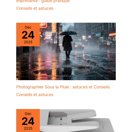
imprimante : guide pratique
Conseils et astuces
Déc
24
2025
Photographier Sous la Pluie : astuces et Conseils
Conseils et astuces
Déc
24
2025