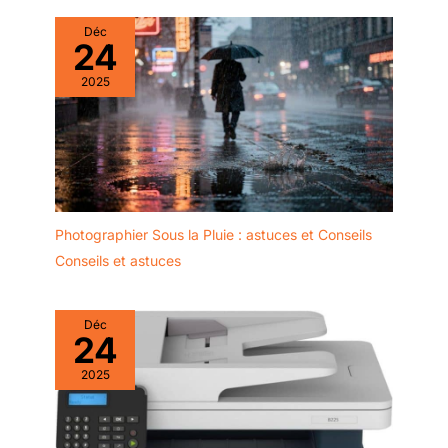
Déc
24
2025
Photographier Sous la Pluie : astuces et Conseils
Conseils et astuces
Déc
24
2025