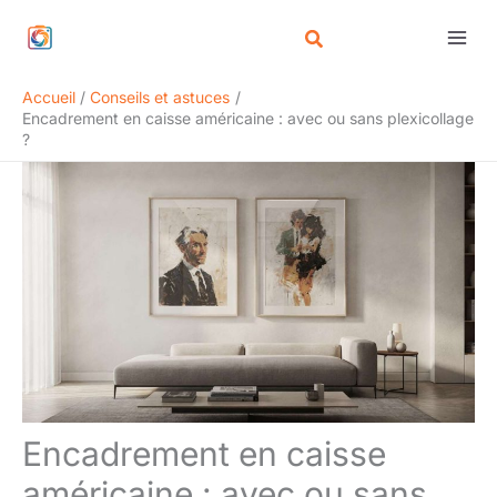
Aller
Rechercher
au
contenu
Accueil
Conseils et astuces
Encadrement en caisse américaine : avec ou sans plexicollage
?
Encadrement en caisse
américaine : avec ou sans