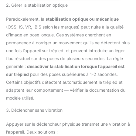
Dimensions du produit : 8,4 x 7,4 x 42,8 cm (L x l x H, plié) ;
un trépied et vous obtiendrez un
peut être ajusté de 2.2" à 3.74'',
2. Gérer la stabilisation optique
s'étend jusqu'à 127 cm de haut. Remarque : Non recommandé
support de téléphone, une
compatible avec iPhone et
pour une utilisation avec des appareils photo reflex
plaque de dégagement rapide
smartphones Android, comme
numériques lourds et haut de gamme, des appareils photo à
supplémentaire et un étui de
iPhone 14/13/12/11 Pro Max,
Paradoxalement, la
stabilisation optique ou mécanique
objectifs longs et de grands télescopes. Le poids total de
transport réutilisable.
Samsung Galaxy S21 S22 S23
l'équipement ne doit pas dépasser 2 kg.
Contactez-nous pendant la
Ultra, Huawei et Xiaomi 📸
(OSS, IS, VR, IBIS selon les marques) peut nuire à la qualité
période de garantie pour
[Trépied Stable
remplacer les pieds en
avecTélécommande] Fabriqué à
d’image en pose longue. Ces systèmes cherchent en
caoutchouc antidérapants.
partir de tubes en aluminium de
permanence à corriger un mouvement qu’ils ne détectent plus
haute qualité et de matériaux
ABS, ce trépied offre une
une fois l’appareil sur trépied, et peuvent introduire un léger
stabilité et une stabilité
exceptionnelles sur tous les
flou résiduel sur des poses de plusieurs secondes. La règle
types de terrains, aidant les
générale :
désactiver la stabilisation lorsque l’appareil est
photographes ou les créateurs
de contenu à capturer des
sur trépied
pour des poses supérieures à 1-2 secondes.
photos ou des vidéos
époustouflantes. L'obturateur à
Certains objectifs détectent automatiquement le trépied et
distance de poche inclus vous
permet de prendre des photos
adaptent leur comportement — vérifier la documentation du
ou des vidéos jusqu'à 33 pieds
modèle utilisé.
/ 10 mètres sans aide
supplémentaire et est très
flexible
3. Déclencher sans vibration
Appuyer sur le déclencheur physique transmet une vibration à
l’appareil. Deux solutions :