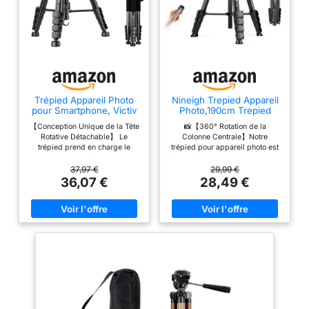
Trépied Appareil Photo
Nineigh Trepied Appareil
pour Smartphone, Victiv
Photo,190cm Trepied
185cm Trépied Caméra
Smartphone
【Conception Unique de la Tête
📸【360° Rotation de la
Rotative Détachable】 Le
Colonne Centrale】Notre
trépied prend en charge le
trépied pour appareil photo est
panoramique à 360 °, le
équipé d'une colonne centrale
mouvement vertical à 180 °
amovible, qui peut être utilisée
37,97 €
29,99 €
(dévissez la poignée dans le
pour la photographie aérienne
36,07 €
28,49 €
sens inverse des aiguilles
horizontale et permet une
d'une montre) et la prise de vue
rotation de 360°. Il peut
latérale à 90 °. La tête rotative à
également être inversé pour la
trois voies peut être démontée
macrophotographie. Il vous aide
et remplacée par une tête
à prendre des photos ou des
sphérique, une tête fluide, une
vidéos parfaites 📸【Three-Way
poignée pistolet, etc.Laissez-
Panoramic Head】Avec une tête
vous expérimenter une variété
panoramique ergonomique à 3
d'effets et de scènes de prise
voies, notre trépied prend en
de vue. 【Facile et Portable】
charge une rotation horizontale
Le trépied pèse 1,4 kg (3,1 lb),
de 360° et une inclinaison de
Conception améliorée à 3
270° vers le haut et vers le bas,