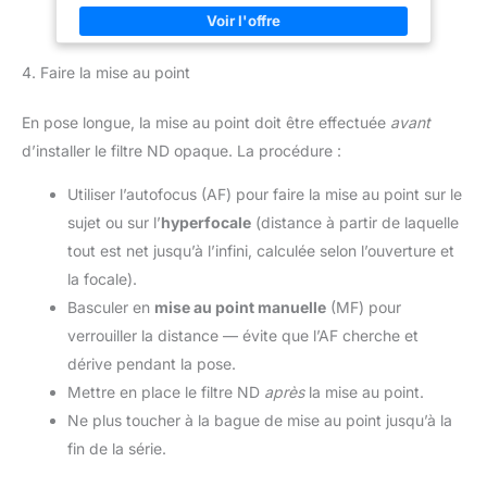
facilement dans une poche ou un sac. Son design élégant en
fibre de carbone apporte une touche moderne à votre
équipement. Parfait pour voyager ou prendre des photos
spontanées sans vous encombrer Portée Étendue Jusqu’à 10
4. Faire la mise au point
Mètres : Capturez vos clichés à distance avec cette
télécommande téléphone. Sa portée de 10m vous permet de
prendre des selfies, photos de groupe ou vidéos sans tenir le
En pose longue, la mise au point doit être effectuée
avant
smartphone, idéal pour les prises de vue créatives ou à
l’extérieur Batterie Rechargeable Longue Durée : Alimentée par
d’installer le filtre ND opaque. La procédure :
une batterie 50mAh, cette télécommande bluetooth offre jusqu’à
10,000 déclenchements après une seule charge. Button iphone
distance recharge rapide via USB Type-C pour une autonomie
Utiliser l’autofocus (AF) pour faire la mise au point sur le
optimale lors de vos déplacements photo Simplicité
d’Utilisation & Robustesse : Déclencheur bluetooth un bouton
sujet ou sur l’
hyperfocale
(distance à partir de laquelle
unique permet de déclencher photo ou vidéo facilement. Conçu
tout est net jusqu’à l’infini, calculée selon l’ouverture et
en ABS solide, ce déclencheur appareil photo résiste à plus de
30 000 pressions. Idéal pour les utilisateurs de tous âges,
la focale).
sans configuration complexe
Basculer en
mise au point manuelle
(MF) pour
verrouiller la distance — évite que l’AF cherche et
dérive pendant la pose.
Mettre en place le filtre ND
après
la mise au point.
Ne plus toucher à la bague de mise au point jusqu’à la
fin de la série.