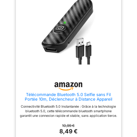
utilisation, telecommande
Design] With dimensions of
bluetooth android pour un
48.5mm x 33.7mm x 12.5mm,
confort optimal. 【Design
Clip our Bluetooth Shutter to
Compact et Léger】Ultra-
your keys, slip it into your
portable et discret, ce
pocket, or use the wrist strap
déclencheur sans fil se glisse
for on-the-go convenience.
facilement dans votre poche ou
[Wide Compatibility] Our Selfie
sac. Télécommande bluetooth
Clicker is designed to be
photo idéal pour les voyages,
compatible with the majority of
les événements et les activités
Android and Apple
extérieures sans crainte de
smartphones ava ilable in the
perdre votre appareil.
market. [Detachable Lanyard for
smartphones iOS et Android.
Added Security] Keep your
Profitez d'une expérience sans
remote close by attaching it to
tracas pour capturer des
your wrist or other belongings,
moments mémorables,
ensuring it won't get lost while
telecommande pour android et
you're on the go.
ios que vous soyez un
utilisateur iPhone ou Android.
【Service Client Réactif et
Télécommande Bluetooth 5.0 Selfie sans Fil
Fiable】En cas de problème,
Portée 10m, Déclencheur à Distance Appareil
notre équipe de support client
Photo Button Rechargeable Design Fibre de
est prête à vous aider. Nous
Connectivité Bluetooth 5.0 Instantanée : Grâce à la technologie
Carbone Compatible avec iOS Android
nous engageons à résoudre
bluetooth 5.0, cette télécommande bluetooth smartphone
Smartphones Tablettes
rapidement toute question ou
garantit une connexion rapide et stable, sans application tierce.
souci que vous pourriez
Compatible avec iOS 7.0 et Android 5.0, elle offre une
rencontrer avec notre
synchronisation immédiate avec votre déclencheur appareil
10,99 €
télécommande bluetooth pour
photo Format Compact et Léger : Ce déclencheur bluetooth
8,49 €
smartphone.
appareil photo de 5,2 x 1,6 cm ne pèse que 5g. Il se glisse