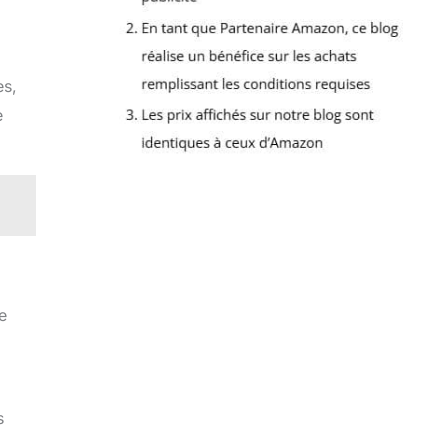
es,
e
e
s