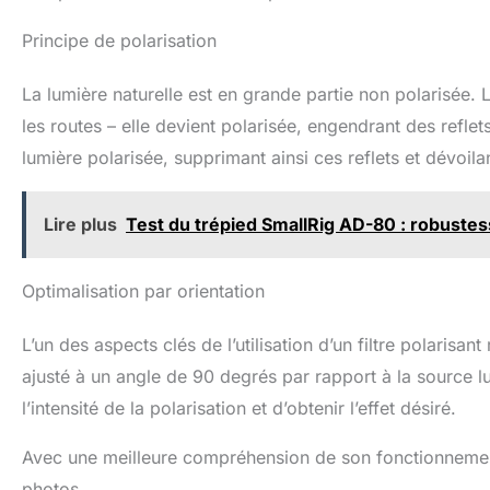
de l'entrée de lumière
Avec un
intégré avec une diffusion
de 
Principe de polarisation
noire et éliminer des
équili
reflets, réduisant
protè
drastiquement le travail
eaux, d
La lumière naturelle est en grande partie non polarisée. Lo
de post-production. Idéal
huiles. 
les routes – elle devient polarisée, engendrant des reflet
pour la photographie de
circu
portrait, la création de
refl
lumière polarisée, supprimant ainsi ces reflets et dévoila
vidéos et tout autre usage
satura
professionnel, le filtre
superpo
vous permet d'obtenir des
et des 
Lire plus
Test du trépied SmallRig AD-80 : robustess
résultats nets rapidement.
filtr
FACILE A UTILISER :
utili
Détendez la petit poignée
réfle
pour régler la valeur de
surface
Optimalisation par orientation
ND. Serrez la poignée, et
(sur l'e
tourner l'anneau de cadre
etc). A
L’un des aspects clés de l’utilisation d’un filtre polarisant
pour ajuster le CPL. La
netto
monture du filtre à visser
chiffon
ajusté à un angle de 90 degrés par rapport à la source
est en aluminium
(Taill
aéronautique, fabriquée
emba
l’intensité de la polarisation et d’obtenir l’effet désiré.
avec la technique CNC
indivi
pour ajouter la friction à
Non se
Avec une meilleure compréhension de son fonctionnement,
mettre ou retirer le filtrer
nettoye
facilement. PAS DE
électr
photos.