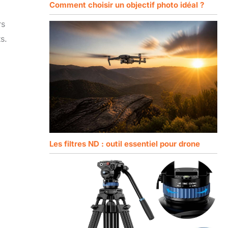
Comment choisir un objectif photo idéal ?
rs
s.
Les filtres ND : outil essentiel pour drone