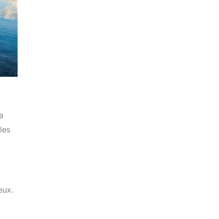
a
les
eux.