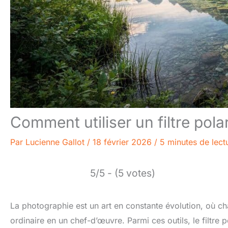
Comment utiliser un filtre pol
Par
Lucienne Gallot
/
18 février 2026
/
5 minutes de lect
5/5 - (5 votes)
La photographie est un art en constante évolution, où c
ordinaire en un chef-d’œuvre. Parmi ces outils, le filtre 