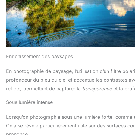
fournis. K&F CONCEPT is
the world's No.1 brand in
terms of lens filter online
sales volume among
camera-accessory-
focused brands. (K&F
CONCEPT est la marque
d'accessoires de
photographie N°1 en
termes de ventes de
Enrichissement des paysages
filtres de l'objectif sur
l'ensemble du réseaux en
ligne au monde) Source:
En photographie de paysage, l’utilisation d’un filtre pola
Euromonitor, 2024 data.
profondeur du bleu du ciel et accentue les contrastes ave
reflets, permettant de capturer la
transparence
et la prof
Sous lumière intense
Lorsqu’on photographie sous une lumière forte, comme en pl
Cela se révèle particulièrement utile sur des surfaces c
prononcé.