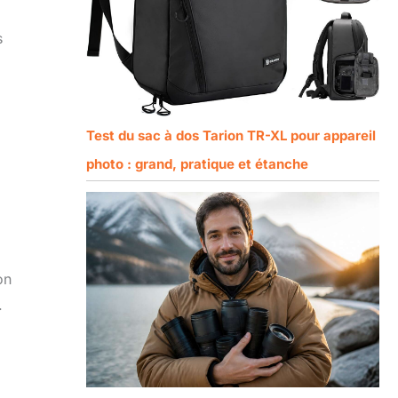
s
Test du sac à dos Tarion TR-XL pour appareil
photo : grand, pratique et étanche
on
.