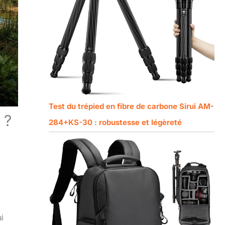
Test du trépied en fibre de carbone Sirui AM-
 ?
284+KS-30 : robustesse et légèreté
i