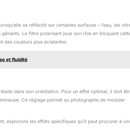
 nano-revêtement
18 couches qui
bre les couleurs,
ge l'objectif des
es rayures et des
rsqu’elle se réfléchit sur certaines surfaces – l’eau, les vitr
Le filtre polarisant
s gênants. Le filtre polarisant joue son rôle en bloquant cett
laire élimine les
ets, améliore la
nt des couleurs plus éclatantes.
tion, augmente la
sition du ciel bleu
nuages blancs. Le
e et fluidité
e CPL est souvent
sé de réduire la
xion à partir des
s non-métalliques
au, sur une vitre et
vec un chiffons de
 réside dans son orientation. Pour un effet optimal, il doit êtr
yage fourni. Le
 est en microfibre
 lumineuse. Ce réglage permet au photographe de moduler
e : 150*150 mm,)
llés sous vide
duellement, doux.
ulement adapté à
 explorons les effets spécifiques qu’il peut procurer à vo
r les équipements
oniques délicats