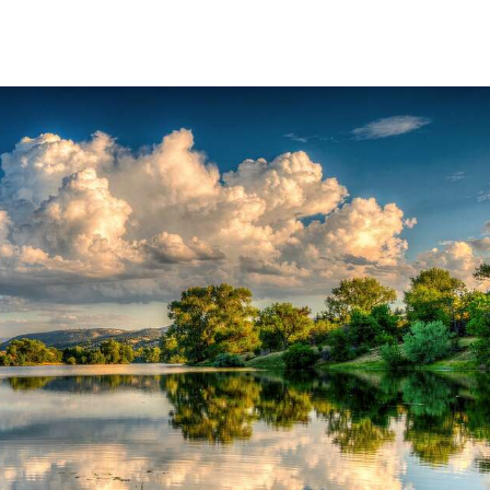
ssi à nettoyer les
uments comme la
 le filtre, l'écran, la
a, l'ordinateur
, le téléphone, les
s, la montre, et le
scope. Souvent
 pour la vidéo. Ne
liser sur un écran
. Compatible avec
e. Conseil : La
ce présentant un
doit être à 45°par
 à la ligne de vue
ue le reflet soit
par ce filtre CPL
circulaire.