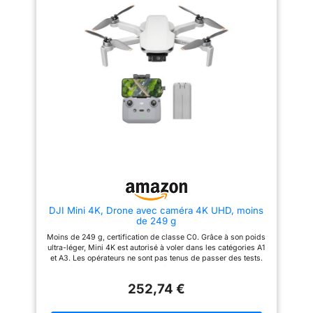
à ce drone professionnel avec
automatique (RTH) en cas de
camera offre des fonctions
perte de signal, de
essentielles : le retour
dépassement de la portée ou de
automatique à la maison (RTH)
batterie faible. Le
en cas de besoin, et un
positionnement par flux optique
positionnement précis. Associé
assure un vol stationnaire
à un système de flux optique, il
précis, tandis que le mode sans
assure un vol stationnaire
tête et les commandes à une
stable, même en intérieur, pour
touche le rendent intuitif pour
des prises de vue sécurisées.
les débutants comme.
【Performance Fiable avec
Autonomie de 45 minutes avec
Moteurs Sans Balais】- Les
moteur sans balais : Ce drone
moteurs sans balais (brushless)
est équipé de 2 batteries
offrent puissance, durabilité et
intelligentes offrant jusqu'à 45
rendent le vol plus silencieux.
minutes d'autonomie. Ses
Cette conception permet au
moteurs sans balais procurent
drone avec camera pour adultes
une grande vitesse et une
de mieux résister au vent, pour
meilleure stabilité face au vent.
des vols plus confiants en
Le fonctionnement silencieux
extérieur. Son design léger et le
garantit des performances
DJI Mini 4K, Drone avec caméra 4K UHD, moins
sac de transport inclus en font
stables même par conditions
de 249 g
un compagnon de voyage idéal.
météorologiques difficiles.
【Autonomie Étendue avec 3
Suiveur Intelligent GPS
Moins de 249 g, certification de classe C0. Grâce à son poids
Batteries Incluses】- Bénéficiez
Multifonction : Il propose des
ultra-léger, Mini 4K est autorisé à voler dans les catégories A1
de sessions de vol prolongées
modes intelligents comme le
et A3. Les opérateurs ne sont pas tenus de passer des tests.
grâce aux 3 batteries
suivi automatique, le vol sur
Vidéos 4K ultra-HD et nacelle à 3 axes pour des images
intelligentes incluses, offrant
trajectoire prédéfinie et
cinématographiques - Capturez des moments saisissants dans
jusqu'à 54 minutes de temps de
l'encerclement de cible,
252,74 €
toutes les conditions de luminosité, des levers de soleil aux
vol total.​ Les batteries
associés au positionnement
scènes de nuit. La nacelle à 3 axes garantit une stabilité
disposent de protections
GPS pour obtenir des prises de
parfaite pour des séquences dignes du grand écran.