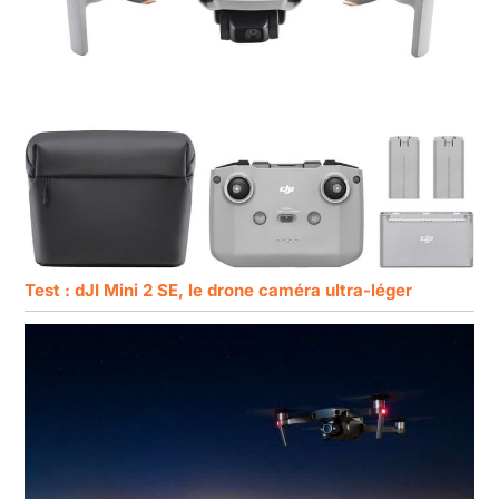
Test : dJI Mini 2 SE, le drone caméra ultra-léger