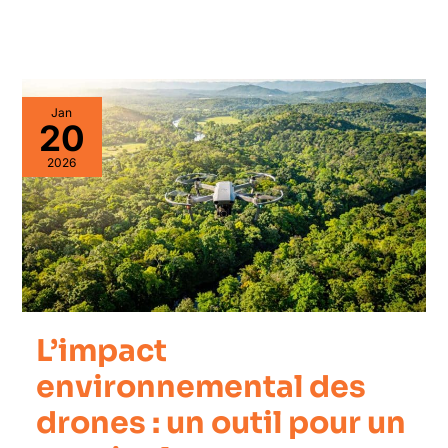
Jan
20
2026
L’impact
environnemental des
drones : un outil pour un